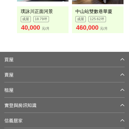
璞詠川正面河景
中山站雙數巷華廈
成屋
18.79坪
成屋
125.62坪
40,000
460,000
元/月
元/月
買屋
賣屋
租屋
實登與房訊知識
信義居家