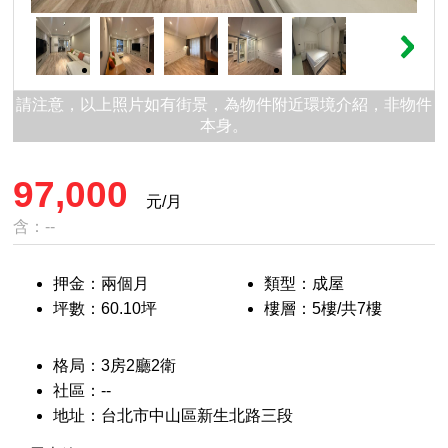
請注意，以上照片如有街景，為物件附近環境介紹，非物件
本身。
97,000
元/月
含：--
押金：兩個月
類型：成屋
坪數：60.10坪
樓層：5樓/共7樓
格局：3房2廳2衛
社區：--
地址：台北市中山區新生北路三段