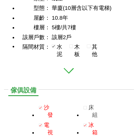
型態：
華廈(10層含以下有電梯)
屋齡：
10.8年
樓層：
5樓/共7樓
該層戶數：
該層2戶
隔間材質：
水
木
其
泥
板
他
傢俱設備
沙
床
發
組
電
冰
視
箱