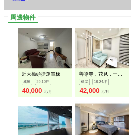
周邊物件
近大橋頭捷運電梯
善導寺．花見．一房一廳
成屋
29.10坪
成屋
19.24坪
40,000
42,000
元/月
元/月