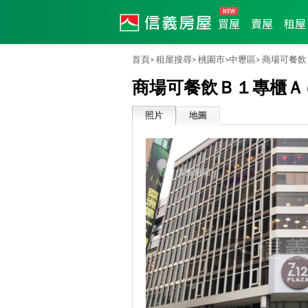
買屋
賣屋
租屋
首頁>
租屋搜尋>
桃園市>
中壢區>
商場可餐飲
商場可餐飲Ｂ１專櫃Ａ
照片
地圖