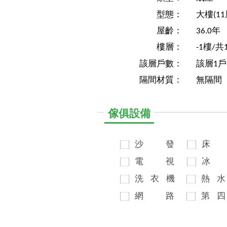
型態：
大樓(1
屋齡：
36.0年
樓層：
-1樓/共
該層戶數：
該層1戶
隔間材質：
無隔間
傢俱設備
沙
發
床
電
視
冰
洗
衣
機
熱
水
網
路
第
四