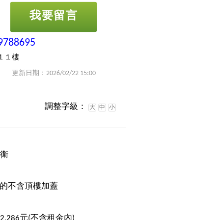
我要留言
9788695
１１樓
更新日期：2026/02/22 15:00
調整字級：
大
中
小
1衛
的不含頂樓加蓋
52,286元(不含租金內)