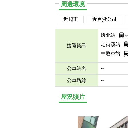
周邊環境
近超市
近百貨公司
環北站
老街溪站
捷運資訊
中壢車站
--
公車站名
--
公車路線
屋況照片