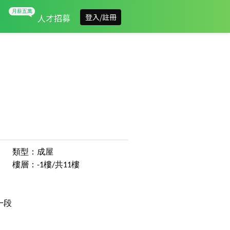
人才招募
登入/註冊
類型：成屋
樓層：-1樓/共11樓
一段