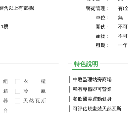
1層含以上有電梯)
警衛管理：
有(
車位：
無
11樓
開伙：
不可
寵物：
不可
租期：
一年
特色說明
中壢監理站旁商場
組
衣
櫃
稀有專櫃即可營業
箱
冷
氣
餐飲醫美運動健身
器
天
然
瓦
斯
可評估規畫裝天然瓦斯
台