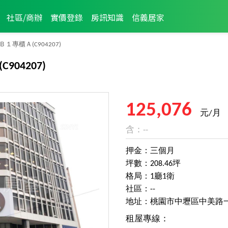
社區/商辦
實價登錄
房訊知識
信義居家
Ｂ１專櫃Ａ
(C904207)
(C904207)
125,076
元/月
含：--
押金：三個月
坪數：208.46坪
格局：1廳1衛
社區：--
地址：桃園市中壢區中美路
租屋專線：