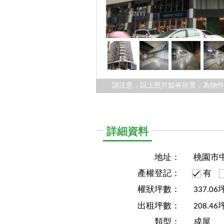
請注意，以上照片如有街景，為物
詳細資料
地址：
桃園市
產權登記：
有
權狀坪數：
337.06
出租坪數：
208.46
類型：
成屋