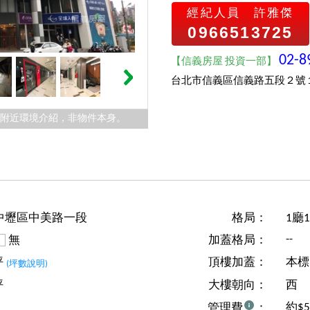
經紀人員
許雅傑
0966513725
02-8
【信義房屋 投資一部】
台北市信義區信義路五段２號
件附近環境介紹，非物件本身。
中壢區中美路一段
格局：
1廳
--
無
加蓋格局：
坪
頂樓加蓋：
本標
(坪數說明)
坪
大樓朝向：
西
約$
管理費
：