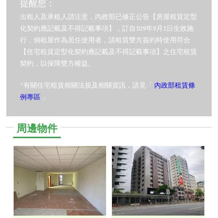
提醒您：
出租人及承租人請注意，內政部已修正公告【房屋租賃定型
化契約應記載及不得記載事項】，訂自109年9月1日生效施
行，倘租屋作為居住使用者，請租賃雙方簽約時使用符合
【住宅租賃定型化契約應記載及不得記載事項】之住宅租賃
契約，以保障雙方權益。
*有關住宅租賃相關法規及相關資訊，請見「
內政部租賃條
例專區
」
周邊物件