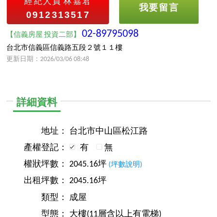
經紀人員
林嘉君
我要留言
0912313517
02-89795098
【信義房屋 投資二部】
台北市信義區信義路五段２號１１樓
更新日期：2026/03/06 08:48
詳細資料
地址：
台北市中山區松江路
產權登記：
有
無
權狀坪數：
2045.16坪
(坪數說明)
出租坪數：
2045.16坪
類型：
成屋
型態：
大樓(11層含以上有電梯)