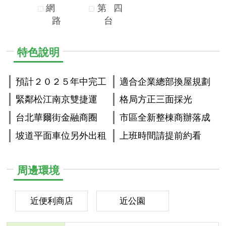
網
第
四
路
台
特色說明
預計２０２５年中完工
適合企業總部換屋規劃
緊鄰松江南京雙捷運
格局方正三面採光
台北華爾街金融商圈
市區全新整棟商辦落成
坡道平面車位另外出租
上班時間請提前約看
周邊環境
近便利商店
近公園