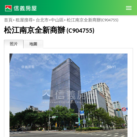
首頁>
租屋搜尋>
台北市>
中山區>
松江南京全新商辦
(C904755)
松江南京全新商辦
(C904755)
照片
地圖