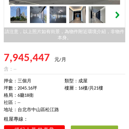
請注意，以上照片如有街景，為物件附近環境介紹，非物件
本身。
7,945,447
元/月
含：--
押金：三個月
類型：成屋
坪數：2045.16坪
樓層：16樓/共21樓
格局：6廳18衛
社區：--
地址：台北市中山區松江路
租屋專線：