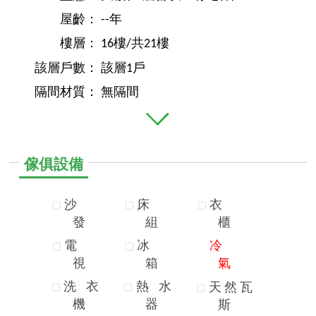
屋齡：
--年
樓層：
16樓/共21樓
該層戶數：
該層1戶
隔間材質：
無隔間
傢俱設備
沙
床
衣
發
組
櫃
電
冰
冷
視
箱
氣
洗
衣
熱
水
天
然
瓦
機
器
斯