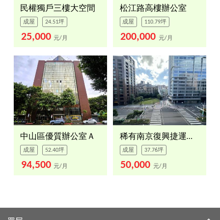
民權獨戶三樓大空間
松江路高樓辦公室
成屋
24.51坪
成屋
110.79坪
25,000
200,000
元/月
元/月
中山區優質辦公室Ａ
稀有南京復興捷運旁辦公室
成屋
52.40坪
成屋
37.76坪
94,500
50,000
元/月
元/月