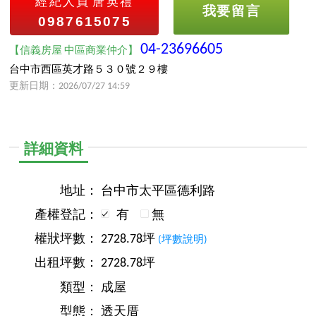
經紀人員
唐英禮
我要留言
0987615075
04-23696605
【信義房屋 中區商業仲介】
台中市西區英才路５３０號２９樓
更新日期：2026/07/27 14:59
詳細資料
地址：
台中市太平區德利路
產權登記：
有
無
權狀坪數：
2728.78坪
(坪數說明)
出租坪數：
2728.78坪
類型：
成屋
型態：
透天厝