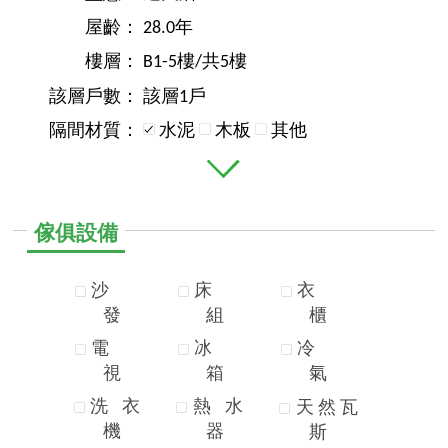
屋齡：
28.0年
樓層：
B1-5樓/共5樓
該層戶數：
該層1戶
隔間材質：
水泥
木板
其他
傢俱設備
沙
床
衣
發
組
櫃
電
冰
冷
視
箱
氣
洗
衣
熱
水
天
然
瓦
機
器
斯