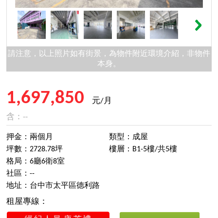
請注意，以上照片如有街景，為物件附近環境介紹，非物件
本身。
1,697,850
元/月
含：--
押金：兩個月
類型：成屋
坪數：2728.78坪
樓層：B1-5樓/共5樓
格局：6廳6衛8室
社區：--
地址：台中市太平區德利路
租屋專線：