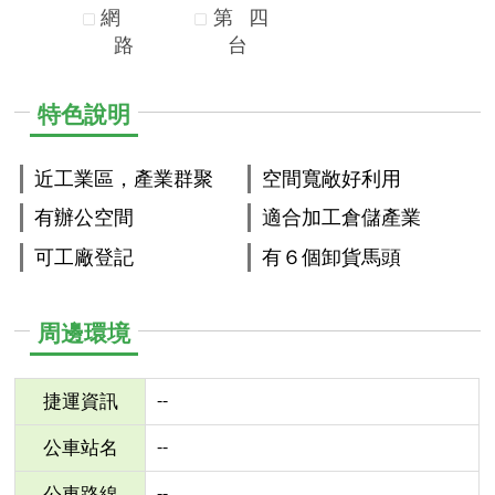
網
第
四
路
台
特色說明
近工業區，產業群聚
空間寬敞好利用
有辦公空間
適合加工倉儲產業
可工廠登記
有６個卸貨馬頭
周邊環境
--
捷運資訊
--
公車站名
--