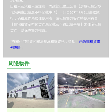
出租人及承租人請注意，內政部已修正公告【房屋租賃定型
化契約應記載及不得記載事項】，訂自109年9月1日生效施
行，倘租屋作為居住使用者，請租賃雙方簽約時使用符合
【住宅租賃定型化契約應記載及不得記載事項】之住宅租賃
契約，以保障雙方權益。
*有關住宅租賃相關法規及相關資訊，請見「
內政部租賃條
例專區
」
周邊物件