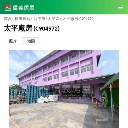
首頁>
租屋搜尋>
台中市>
太平區>
太平廠房
(C904972)
太平廠房
(C904972)
照片
地圖