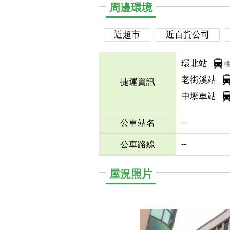
周邊環境
近超市
近百貨公司
環北站
老街溪站
捷運資訊
中壢車站
--
公車站名
--
公車路線
屋況照片