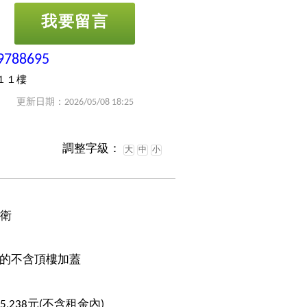
我要留言
9788695
１１樓
更新日期：2026/05/08 18:25
調整字級：
大
中
小
1衛
的不含頂樓加蓋
65,238元(不含租金內)