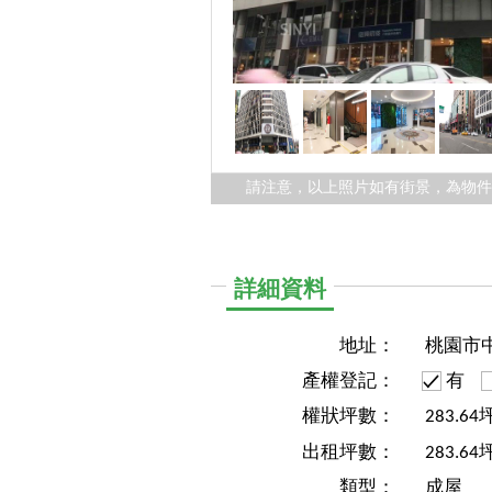
請注意，以上照片如有街景，為物
詳細資料
地址：
桃園市
產權登記：
有
權狀坪數：
283.64
出租坪數：
283.64
類型：
成屋