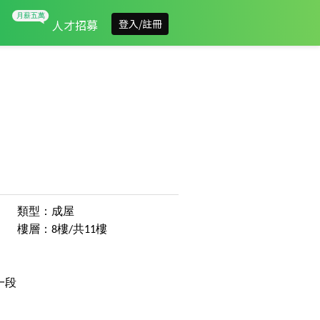
人才招募
登入/註冊
類型：成屋
樓層：8樓/共11樓
一段