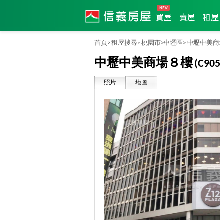
買屋
賣屋
租屋
首頁>
租屋搜尋>
桃園市>
中壢區>
中壢中美商
中壢中美商場８樓
(C905
照片
地圖