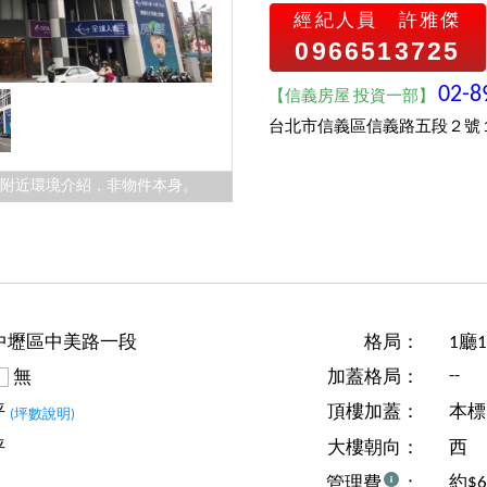
經紀人員
許雅傑
0966513725
02-8
【信義房屋 投資一部】
台北市信義區信義路五段２號
件附近環境介紹，非物件本身。
中壢區中美路一段
格局：
1廳
--
無
加蓋格局：
坪
頂樓加蓋：
本標
(坪數說明)
坪
大樓朝向：
西
約$
管理費
：