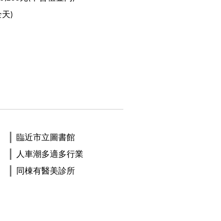
全天)
臨近市立圖書館
人車潮多適多行業
同棟有醫美診所