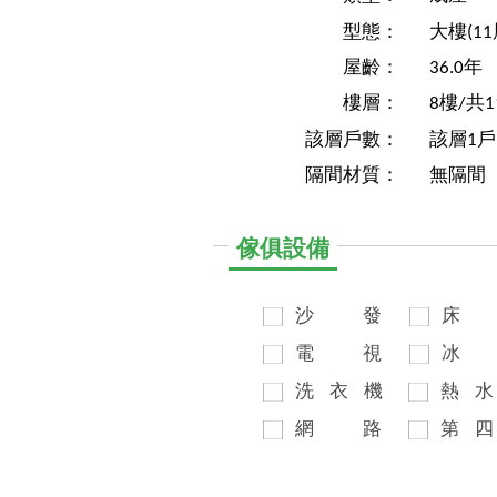
型態：
大樓(1
屋齡：
36.0年
樓層：
8樓/共1
該層戶數：
該層1戶
隔間材質：
無隔間
傢俱設備
沙
發
床
電
視
冰
洗
衣
機
熱
水
網
路
第
四