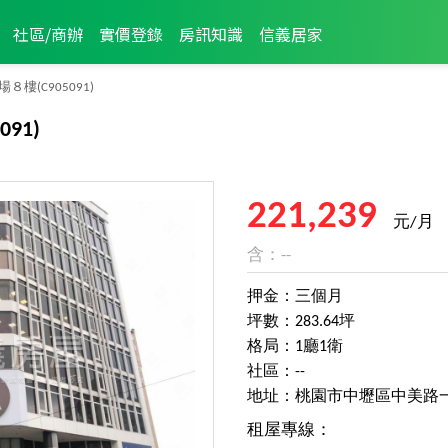
社區/商辦
實價登錄
房訊知識
信義居家
場８樓
(C905091)
091)
221,239
元/月
含：--
押金：三個月
坪數：283.64坪
格局：1廳1衛
社區：--
地址：桃園市中壢區中美路
租屋專線：