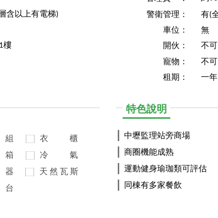
1層含以上有電梯)
警衛管理：
有(
車位：
無
1樓
開伙：
不可
寵物：
不可
租期：
一年
特色說明
中壢監理站旁商場
組
衣
櫃
商圈機能成熟
箱
冷
氣
運動健身瑜珈類可評估
器
天
然
瓦
斯
同棟有多家餐飲
台