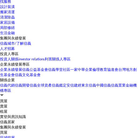
找服務
設計裝潢
搬家清運
清潔除蟲
家居設備
局部修繕
生活金融
集團與永續發展
信義城市/了解信義
人才招募
投資人專區
投資人關係
investor relations
利害關係人專區
企業永續發展專區
企業永續發展
信義公益基金會
信義學堂
社區一家
中華企業倫理教育協進會
台灣地方創
生基金會
信義文化基金會
關係企業
信義代銷
信義開發
信義全球資產
信義鑑定
安信建經
東京信義
中國信義
信義置業
金融機
構專區
買屋
賣屋
租屋
實登與房訊知識
信義居家
集團與永續發展
買屋