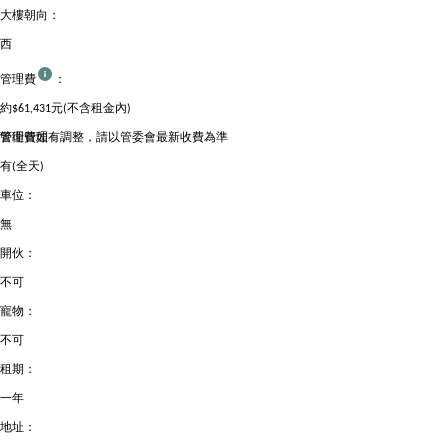
大樓朝向：
西
管理費
：
約$61,431元(不含租金內)
管理費如有調整，請以管委會最新收費為準
警衛管理：
有(全天)
車位：
無
開伙：
不可
寵物：
不可
租期：
一年
地址：