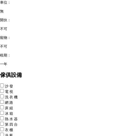
車位：
無
開伙：
不可
寵物：
不可
租期：
一年
傢俱設備
沙
發
電
視
洗
衣
機
網
路
床
組
冰
箱
熱
水
器
第
四
台
衣
櫃
冷
氣