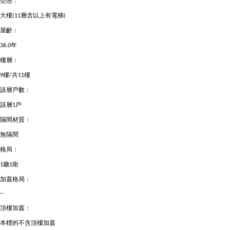
型態：
大樓(11層含以上有電梯)
屋齡：
36.0年
樓層：
9樓/共11樓
該層戶數：
該層1戶
隔間材質：
無隔間
格局：
1廳1衛
加蓋格局：
--
頂樓加蓋：
本標的不含頂樓加蓋