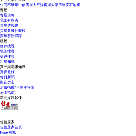
第三方物件來源
住商不動產
中信房屋
太平洋房屋
大家房屋
安家地產
賣屋
賣屋攻略
我家有多夯
賣屋透視鏡
賣屋要繳什麼稅
賣屋服務保障
租屋
條件搜尋
地圖搜尋
捷運搜尋
租屋知識
實登與房訊知識
實價登錄
每日新聞
影音房市
房價指數/不動產評論
房產指南
新聞媒體夥伴
信義居家
信義居家首頁
Homy商城