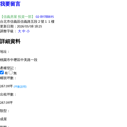
我要留言
【信義房屋 投資一部】
02-89788695
台北市信義區信義路五段２號１１樓
更新日期：2026/05/08 18:25
調整字級：
大
中
小
詳細資料
地址：
桃園市中壢區中美路一段
產權登記：
有
無
權狀坪數：
267.09坪
(坪數說明)
出租坪數：
267.09坪
類型：
成屋