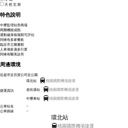
天
然
瓦
斯
特色說明
中壢監理站旁商場
商圈機能成熟
運動健身瑜珈類可評估
同棟有多家餐飲
臨近市立圖書館
人車潮多適多行業
同棟有醫美診所
周邊環境
近超市
近百貨公司
近公園
桃園國際機場捷運
環北站
桃園國際機場捷運
老街溪站
捷運資訊
桃園國際機場捷運
中壢車站
--
公車站名
--
公車路線
環北站
桃園國際機場捷運