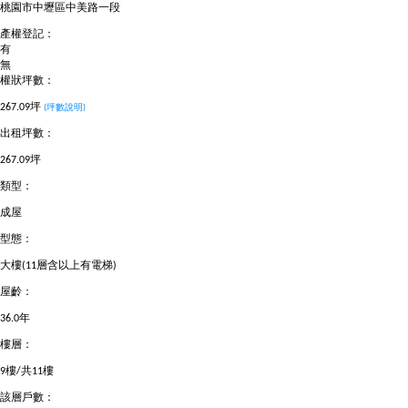
桃園市中壢區中美路一段
產權登記：
有
無
權狀坪數：
267.09坪
(坪數說明)
出租坪數：
267.09坪
類型：
成屋
型態：
大樓(11層含以上有電梯)
屋齡：
36.0年
樓層：
9樓/共11樓
該層戶數：