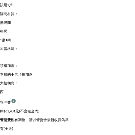
該層1戶
隔間材質：
無隔間
格局：
1廳1衛
加蓋格局：
--
頂樓加蓋：
本標的不含頂樓加蓋
大樓朝向：
西
管理費
：
約$61,431元(不含租金內)
管理費如有調整，請以管委會最新收費為準
警衛管理：
有(全天)