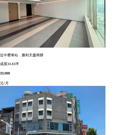
近中壢車站．勝利天廈商辦
成屋
34.65坪
33,000
元/月