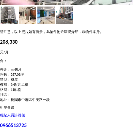
請注意，以上照片如有街景，為物件附近環境介紹，非物件本身。
208,330
元/月
含：--
押金：三個月
坪數：267.09坪
類型：成屋
樓層：9樓/共11樓
格局：1廳1衛
社區：--
地址：桃園市中壢區中美路一段
租屋專線：
經紀人員
許雅傑
0966513725