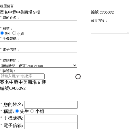
租屋留言
案名
中壢中美商場９樓
編號
C905092
*
您的姓名：
留言內容：
*
稱謂：
先生
小姐
*
手機號碼：
*
電子信箱：
*
聯絡時間：
*
驗證碼：
案名
中壢中美商場９樓
編號
C905092
*
您的姓名:
*
稱謂:
先生
小姐
*
手機號碼:
*
電子信箱: