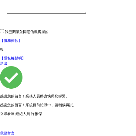
我已閱讀並同意信義房屋的
【服務條款】
與
【隱私權聲明】
送出
感謝您的留言！業務人員將盡快與您聯繫。
感謝您的留言！系統目前忙碌中，請稍候再試。
立即看屋
經紀人員
許雅傑
0966513725
我要留言