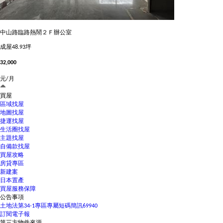
中山路臨路熱鬧２Ｆ辦公室
成屋
48.93坪
32,000
元/月
買屋
區域找屋
地圖找屋
捷運找屋
生活圈找屋
主題找屋
自備款找屋
買屋攻略
房貸專區
新建案
日本置產
買屋服務保障
公告事項
土地法第34-1專區
專屬短碼簡訊69940
訂閱電子報