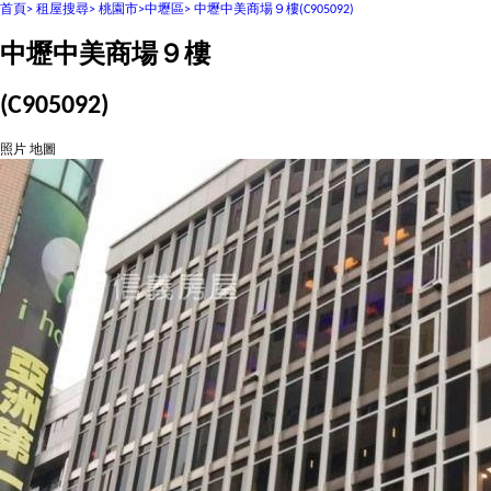
首頁>
租屋搜尋>
桃園市>
中壢區>
中壢中美商場９樓
(C905092)
中壢中美商場９樓
(C905092)
照片
地圖