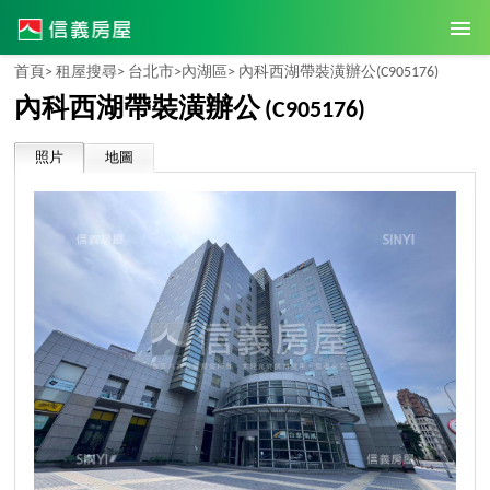
首頁>
租屋搜尋>
台北市>
內湖區>
內科西湖帶裝潢辦公
(C905176)
內科西湖帶裝潢辦公
(C905176)
照片
地圖