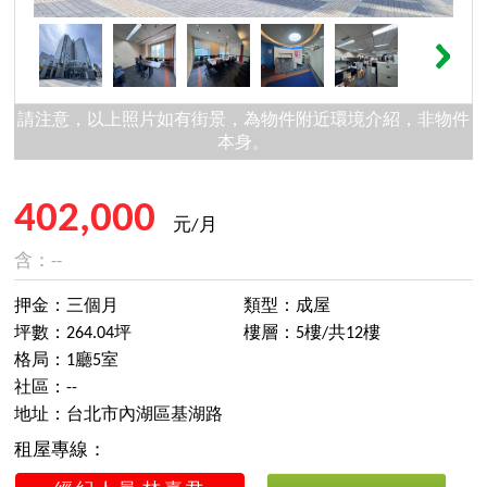
請注意，以上照片如有街景，為物件附近環境介紹，非物件
本身。
402,000
元/月
含：--
押金：三個月
類型：成屋
坪數：264.04坪
樓層：5樓/共12樓
格局：1廳5室
社區：--
地址：台北市內湖區基湖路
租屋專線：