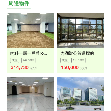
周邊物件
內科一層一戶辦公室５樓
內湖辦公首選標的
成屋
242.10坪
成屋
118.13坪
314,730
150,000
元/月
元/月