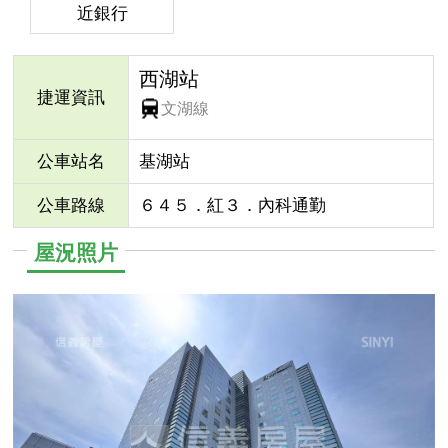
近銀行
西湖站
捷運資訊
文湖線
公車站名
基湖站
公車路線
６４５．紅３．內科通勤
屋況照片