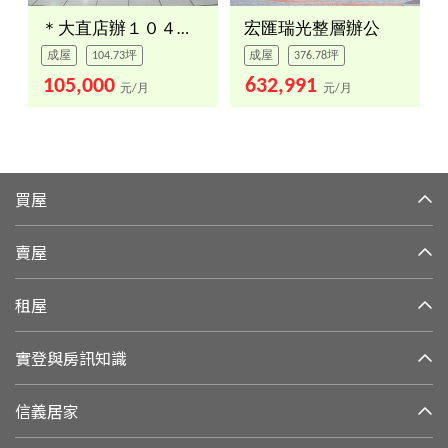
＊大直店辦１０４．７３坪
宏匯瑞光整層辦公
成屋
104.73坪
成屋
376.78坪
105,000
632,991
元/月
元/月
買屋
賣屋
租屋
實登與房訊知識
信義居家