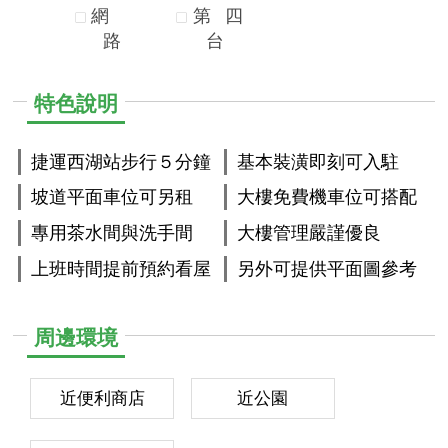
網
第
四
路
台
特色說明
捷運西湖站步行５分鐘
基本裝潢即刻可入駐
坡道平面車位可另租
大樓免費機車位可搭配
專用茶水間與洗手間
大樓管理嚴謹優良
上班時間提前預約看屋
另外可提供平面圖參考
周邊環境
近便利商店
近公園