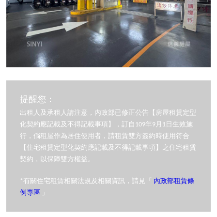
提醒您：
出租人及承租人請注意，內政部已修正公告【房屋租賃定型
化契約應記載及不得記載事項】，訂自109年9月1日生效施
行，倘租屋作為居住使用者，請租賃雙方簽約時使用符合
【住宅租賃定型化契約應記載及不得記載事項】之住宅租賃
契約，以保障雙方權益。
*有關住宅租賃相關法規及相關資訊，請見「
內政部租賃條
例專區
」