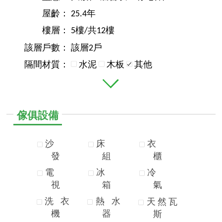
屋齡：
25.4年
樓層：
5樓/共12樓
該層戶數：
該層2戶
隔間材質：
水泥
木板
其他
傢俱設備
沙
床
衣
發
組
櫃
電
冰
冷
視
箱
氣
洗
衣
熱
水
天
然
瓦
機
器
斯