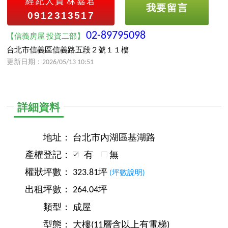
經紀人員
林嘉君
我要留言
0912313517
02-89795098
【信義房屋 投資二部】
台北市信義區信義路五段２號１１樓
更新日期：2026/05/13 10:51
詳細資料
地址：
台北市內湖區基湖路
產權登記：
有
無
權狀坪數：
323.81坪
(坪數說明)
出租坪數：
264.04坪
類型：
成屋
型態：
大樓(11層含以上有電梯)