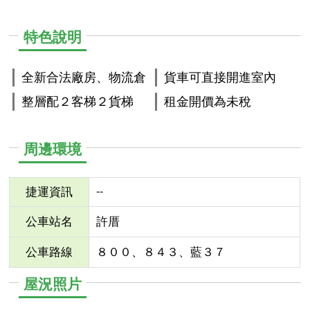
特色說明
全新合法廠房、物流倉
貨車可直接開進室內
整層配２客梯２貨梯
租金開價為未稅
周邊環境
--
捷運資訊
公車站名
許厝
公車路線
８００、８４３、藍３７
屋況照片