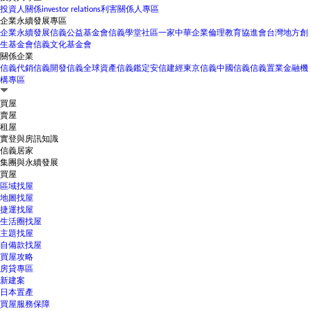
投資人關係
investor relations
利害關係人專區
企業永續發展專區
企業永續發展
信義公益基金會
信義學堂
社區一家
中華企業倫理教育協進會
台灣地方創
生基金會
信義文化基金會
關係企業
信義代銷
信義開發
信義全球資產
信義鑑定
安信建經
東京信義
中國信義
信義置業
金融機
構專區
買屋
賣屋
租屋
實登與房訊知識
信義居家
集團與永續發展
買屋
區域找屋
地圖找屋
捷運找屋
生活圈找屋
主題找屋
自備款找屋
買屋攻略
房貸專區
新建案
日本置產
買屋服務保障