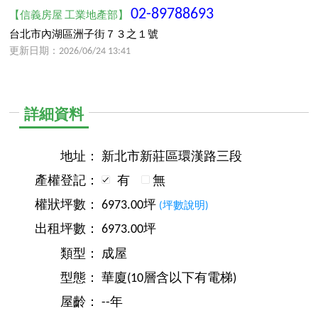
02-89788693
【信義房屋 工業地產部】
台北市內湖區洲子街７３之１號
更新日期：2026/06/24 13:41
詳細資料
地址：
新北市新莊區環漢路三段
產權登記：
有
無
權狀坪數：
6973.00坪
(坪數說明)
出租坪數：
6973.00坪
類型：
成屋
型態：
華廈(10層含以下有電梯)
屋齡：
--年