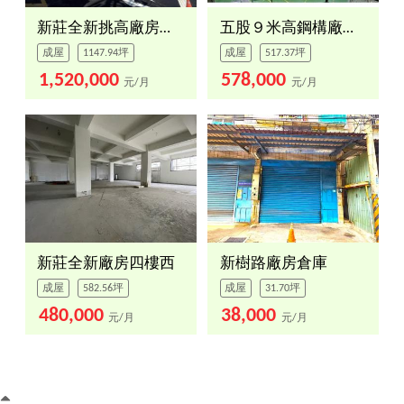
新莊全新挑高廠房一樓
五股９米高鋼構廠＋ＲＣ辦
成屋
1147.94坪
成屋
517.37坪
1,520,000
578,000
元/月
元/月
新莊全新廠房四樓西
新樹路廠房倉庫
成屋
582.56坪
成屋
31.70坪
480,000
38,000
元/月
元/月