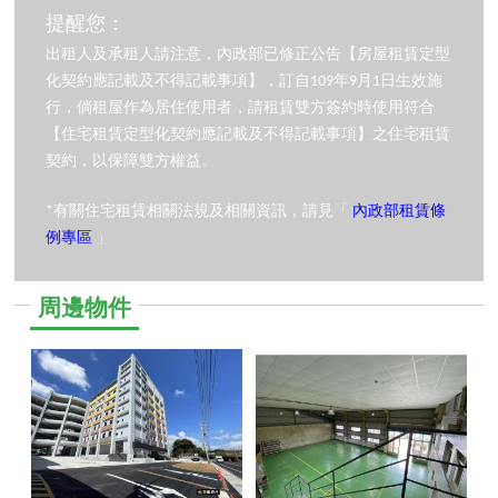
提醒您：
出租人及承租人請注意，內政部已修正公告【房屋租賃定型
化契約應記載及不得記載事項】，訂自109年9月1日生效施
行，倘租屋作為居住使用者，請租賃雙方簽約時使用符合
【住宅租賃定型化契約應記載及不得記載事項】之住宅租賃
契約，以保障雙方權益。
*有關住宅租賃相關法規及相關資訊，請見「
內政部租賃條
例專區
」
周邊物件