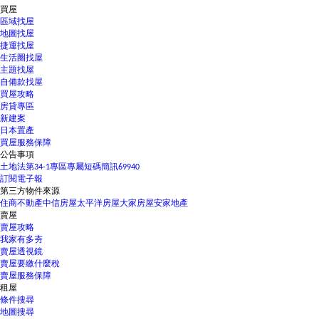
買屋
區域找屋
地圖找屋
捷運找屋
生活圈找屋
主題找屋
自備款找屋
買屋攻略
房貸專區
新建案
日本置產
買屋服務保障
公告事項
土地法第34-1專區
專屬短碼簡訊69940
訂閱電子報
第三方物件來源
住商不動產
中信房屋
太平洋房屋
大家房屋
安家地產
賣屋
賣屋攻略
我家有多夯
賣屋透視鏡
賣屋要繳什麼稅
賣屋服務保障
租屋
條件搜尋
地圖搜尋