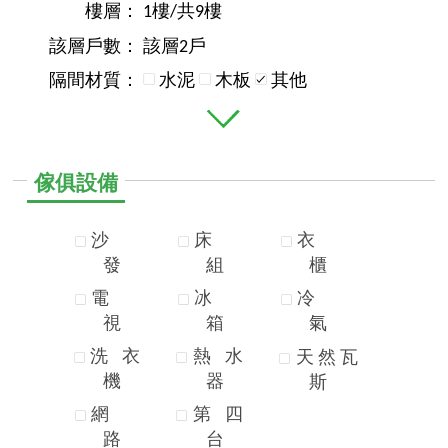
樓層：
1樓/共9樓
該層戶數：
該層2戶
隔間材質：
水泥
木板
其他
傢俱設備
沙
床
衣
發
組
櫃
電
冰
冷
視
箱
氣
洗
衣
熱
水
天
然
瓦
機
器
斯
網
第
四
路
台