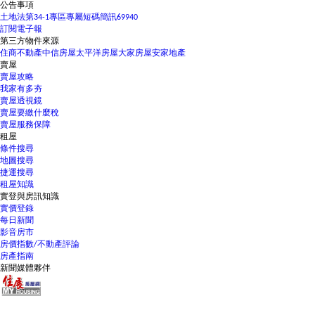
公告事項
土地法第34-1專區
專屬短碼簡訊69940
訂閱電子報
第三方物件來源
住商不動產
中信房屋
太平洋房屋
大家房屋
安家地產
賣屋
賣屋攻略
我家有多夯
賣屋透視鏡
賣屋要繳什麼稅
賣屋服務保障
租屋
條件搜尋
地圖搜尋
捷運搜尋
租屋知識
實登與房訊知識
實價登錄
每日新聞
影音房市
房價指數/不動產評論
房產指南
新聞媒體夥伴