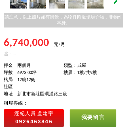
請注意，以上照片如有街景，為物件附近環境介紹，非物件
本身。
6,740,000
元/月
含：--
押金：兩個月
類型：成屋
坪數：6973.00坪
樓層：1樓/共9樓
格局：12廳12衛
社區：--
地址：新北市新莊區環漢路三段
租屋專線：
經紀人員
盧建宇
我要留言
0926463846