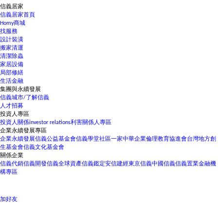
信義居家
信義居家首頁
Homy商城
找服務
設計裝潢
搬家清運
清潔除蟲
家居設備
局部修繕
生活金融
集團與永續發展
信義城市/了解信義
人才招募
投資人專區
投資人關係
investor relations
利害關係人專區
企業永續發展專區
企業永續發展
信義公益基金會
信義學堂
社區一家
中華企業倫理教育協進會
台灣地方創
生基金會
信義文化基金會
關係企業
信義代銷
信義開發
信義全球資產
信義鑑定
安信建經
東京信義
中國信義
信義置業
金融機
構專區
加好友