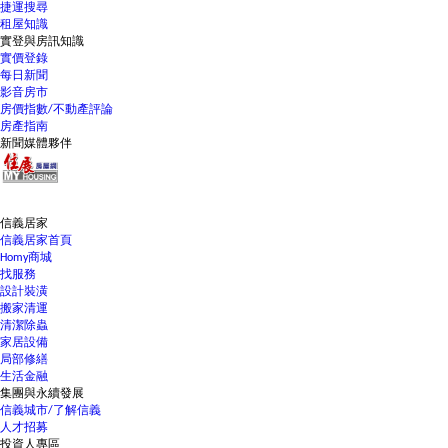
捷運搜尋
租屋知識
實登與房訊知識
實價登錄
每日新聞
影音房市
房價指數/不動產評論
房產指南
新聞媒體夥伴
信義居家
信義居家首頁
Homy商城
找服務
設計裝潢
搬家清運
清潔除蟲
家居設備
局部修繕
生活金融
集團與永續發展
信義城市/了解信義
人才招募
投資人專區