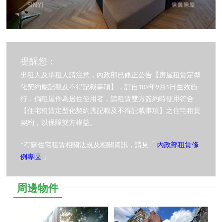
提醒您：
出租人及承租人請注意，內政部已修正公告【房屋租賃定型
化契約應記載及不得記載事項】，訂自109年9月1日生效施
行，倘租屋作為居住使用者，請租賃雙方簽約時使用符合
【住宅租賃定型化契約應記載及不得記載事項】之住宅租賃
契約，以保障雙方權益。
*有關住宅租賃相關法規及相關資訊，請見「
內政部租賃條
例專區
」
周邊物件