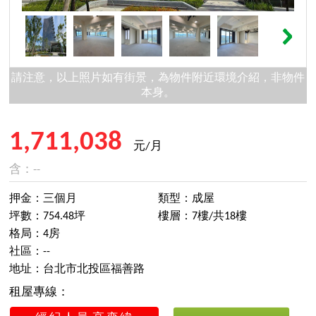
請注意，以上照片如有街景，為物件附近環境介紹，非物件
本身。
1,711,038
元/月
含：--
押金：三個月
類型：成屋
坪數：754.48坪
樓層：7樓/共18樓
格局：4房
社區：--
地址：台北市北投區福善路
租屋專線：