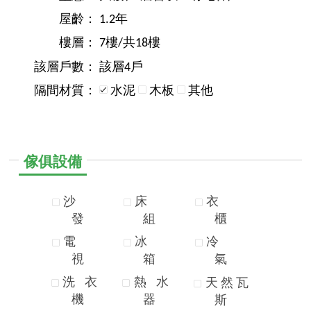
屋齡：
1.2年
樓層：
7樓/共18樓
該層戶數：
該層4戶
隔間材質：
水泥
木板
其他
傢俱設備
沙
床
衣
發
組
櫃
電
冰
冷
視
箱
氣
洗
衣
熱
水
天
然
瓦
機
器
斯