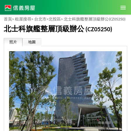
首頁>
租屋搜尋>
台北市>
北投區>
北士科旗艦整層頂級辦公
(CZ05250)
北士科旗艦整層頂級辦公
(CZ05250)
照片
地圖