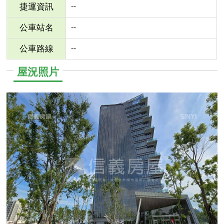
--
捷運資訊
--
公車站名
--
公車路線
屋況照片