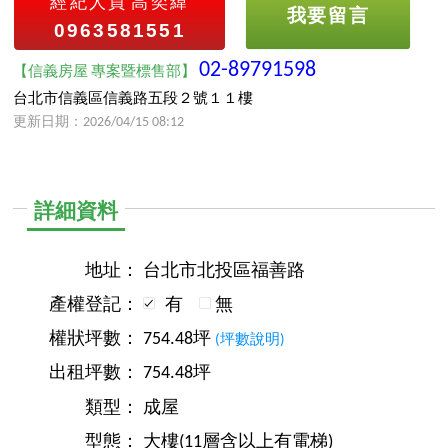
經紀人員
高奕緯
我要留言
0963581551
02-89791598
【信義房屋 專案暨標售部】
台北市信義區信義路五段２號１１樓
更新日期：2026/04/15 08:12
詳細資料
地址：
台北市北投區福善路
產權登記：
有
無
權狀坪數：
754.48坪
(坪數說明)
出租坪數：
754.48坪
類型：
成屋
型態：
大樓(11層含以上有電梯)