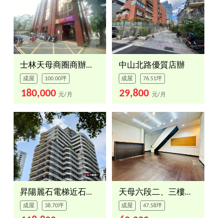
士林天母商圈商辦出租
中山北路優質店辦
成屋
100.00坪
成屋
76.51坪
180,000
29,800
元/月
元/月
昇陽麗石電梯近石牌商圈
天母六段二、三樓辦公店面
成屋
38.70坪
成屋
47.58坪