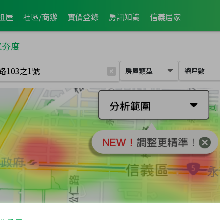
租屋
社區/商辦
實價登錄
房訊知識
信義居家
家夯度
房屋類型
總坪數