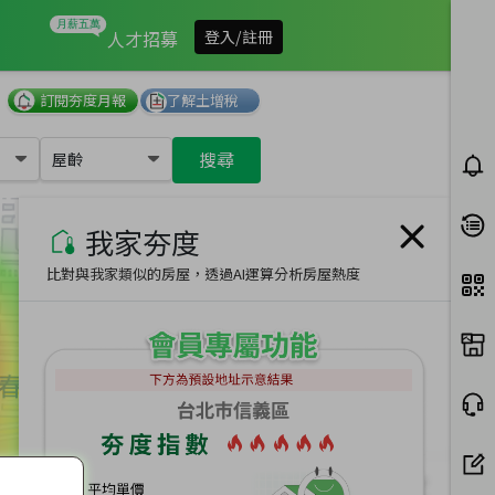
我家有多夯
人才招募
登入/註冊
訂閱夯度月報
了解土增稅
搜尋
屋齡
我家夯度
比對與我家類似的房屋，透過AI運算分析房屋熱度