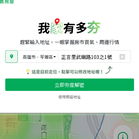
趕緊輸入地址，一眼掌握房市買氣、周邊行情
高雄市
．
苓雅區
立即夯度解密
使用預設地址