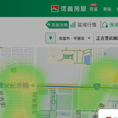
買屋
賣屋
區域行情
我
高雄市
．
苓雅區