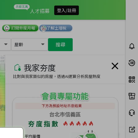
我家有多夯
人才招募
登入/註冊
訂閱夯度月報
了解土增稅
搜尋
屋齡
我家夯度
比對與我家類似的房屋，透過AI運算分析房屋熱度