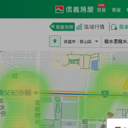
買屋
賣屋
區域行情
我
高雄市
．
鼓山區