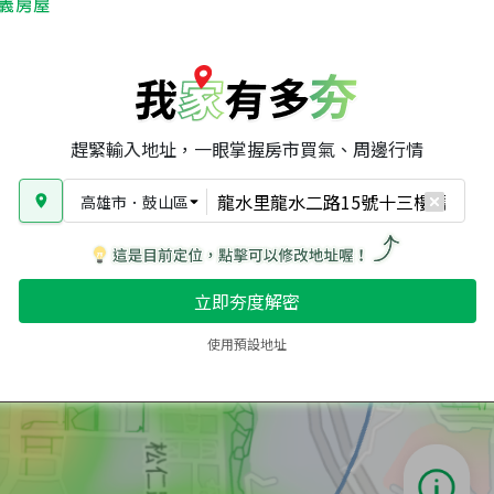
趕緊輸入地址，一眼掌握房市買氣、周邊行情
高雄市
．
鼓山區
立即夯度解密
使用預設地址