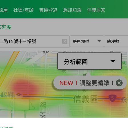
租屋
社區/商辦
實價登錄
房訊知識
信義居家
家夯度
房屋類型
總坪數