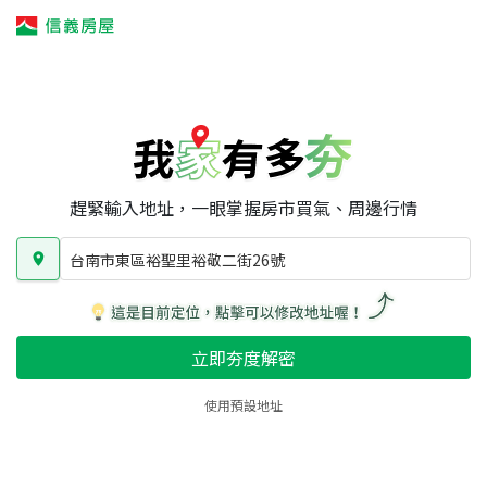
我家有多夯
我家有多夯
賣屋攻略
我家夯度
區域行情
台南市東區裕聖里裕敬二街26號
房屋類型
總坪數
屋齡
趕緊輸入地址，一眼掌握房市買氣、周邊行情
台南市東區裕聖里裕敬二街26號
立即夯度解密
使用預設地址