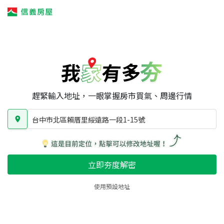
我家有多夯
我家有多夯
賣屋攻略
我家夯度
區域行情
台中市北區賴厝里綏遠路一段1-15號
房屋類型
總坪數
屋齡
趕緊輸入地址，一眼掌握房市買氣、周邊行情
台中市北區賴厝里綏遠路一段1-15號
立即夯度解密
使用預設地址