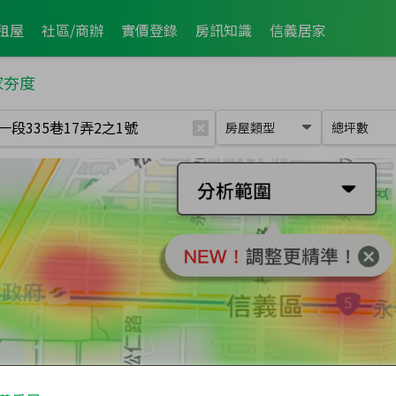
租屋
社區/商辦
實價登錄
房訊知識
信義居家
家夯度
房屋類型
總坪數