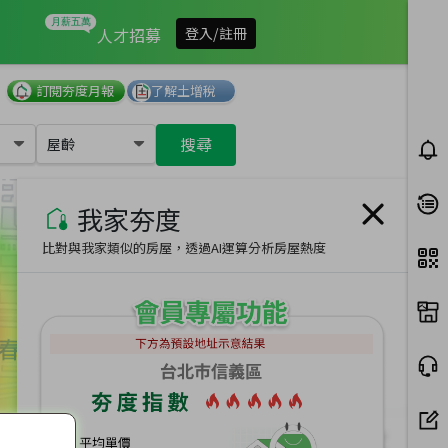
我家有多夯
人才招募
登入/註冊
訂閱夯度月報
了解土增稅
搜尋
屋齡
我家夯度
比對與我家類似的房屋，透過AI運算分析房屋熱度