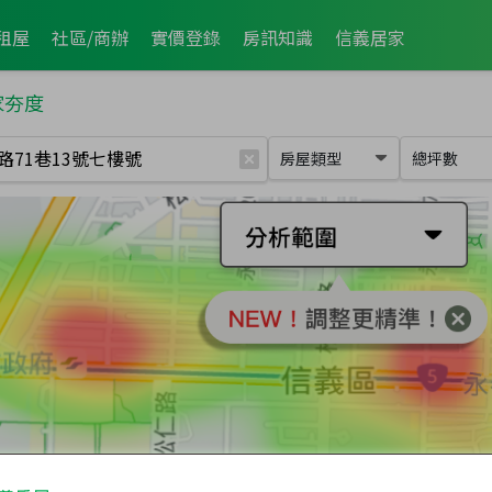
租屋
社區/商辦
實價登錄
房訊知識
信義居家
家夯度
房屋類型
總坪數