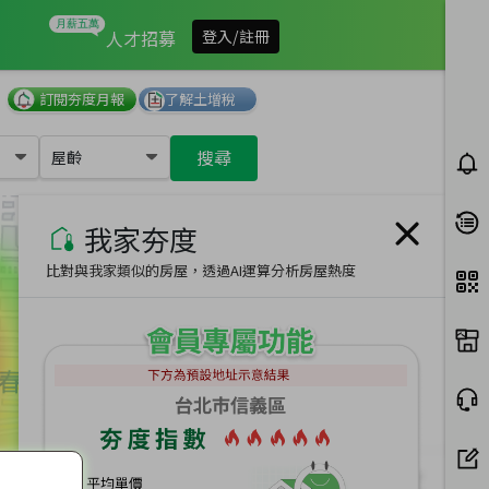
我家有多夯
人才招募
登入/註冊
訂閱夯度月報
了解土增稅
搜尋
屋齡
我家夯度
比對與我家類似的房屋，透過AI運算分析房屋熱度