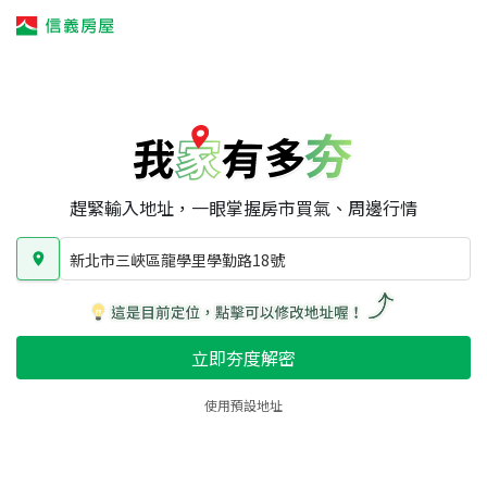
我家有多夯
我家有多夯
賣屋攻略
我家夯度
區域行情
新北市三峽區龍學里學勤路18號
房屋類型
總坪數
屋齡
趕緊輸入地址，一眼掌握房市買氣、周邊行情
新北市三峽區龍學里學勤路18號
立即夯度解密
使用預設地址