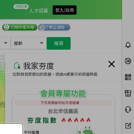
我家有多夯
人才招募
登入/註冊
訂閱夯度月報
了解土增稅
搜尋
屋齡
我家夯度
比對與我家類似的房屋，透過AI運算分析房屋熱度