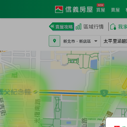
買屋
賣屋
區域行情
我
新北市
．
新店區