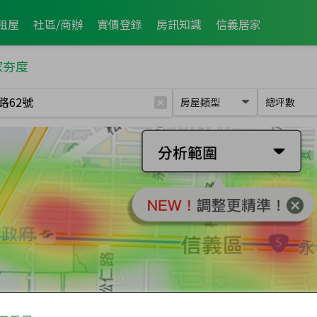
租屋
社區/商辦
實價登錄
房訊知識
信義居家
家夯度
房屋類型
總坪數