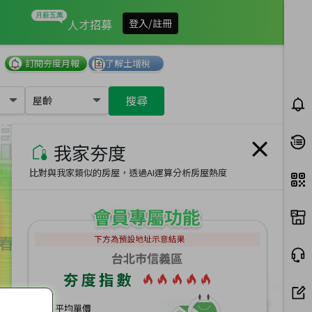
我家有多夯
人才招募
登入/註冊
訂閱夯度月報
了解土增稅
搜尋
屋齡
我家夯度
比對與我家類似的房屋，透過AI運算分析房屋熱度