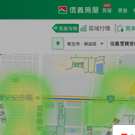
買屋
賣屋
區域行情
我
新北市
．
新店區