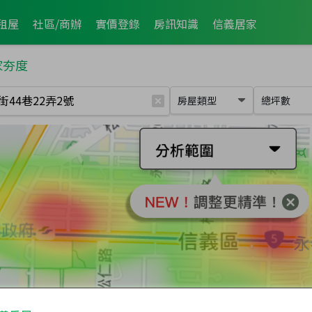
租屋
社區/商辦
實價登錄
房訊知識
信義居家
家夯度
房屋類型
總坪數