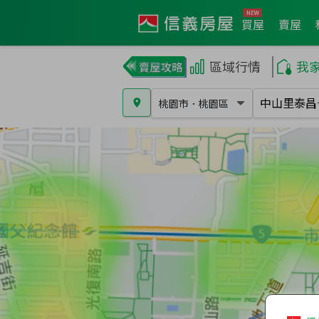
買屋
賣屋
區域行情
我
桃園市
．
桃園區