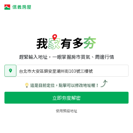
我家有多夯
我家有多夯
賣屋攻略
我家夯度
區域行情
台北市大安區錦安里潮州街103號三樓號
房屋類型
總坪數
屋齡
趕緊輸入地址，一眼掌握房市買氣、周邊行情
台北市大安區錦安里潮州街103號三樓號
立即夯度解密
使用預設地址