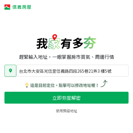
我家有多夯
我家有多夯
賣屋攻略
我家夯度
區域行情
台北市大安區光信里信義路四段265巷21弄3 樓5號
房屋類型
總坪數
屋齡
趕緊輸入地址，一眼掌握房市買氣、周邊行情
台北市大安區光信里信義路四段265巷21弄3 樓5號
立即夯度解密
使用預設地址