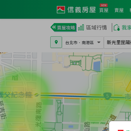
買屋
賣屋
區域行情
我
台北市
．
南港區