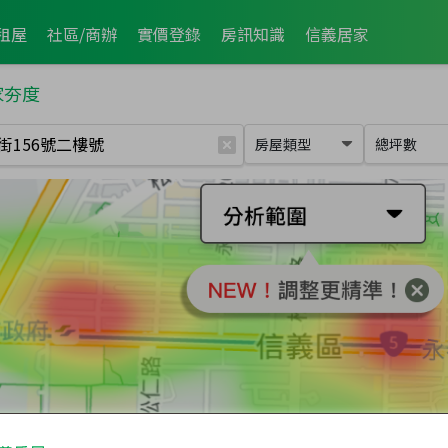
租屋
社區/商辦
實價登錄
房訊知識
信義居家
家夯度
房屋類型
總坪數