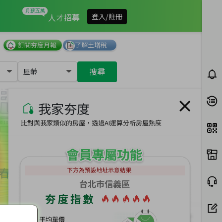
我家有多夯
人才招募
登入/註冊
訂閱夯度月報
了解土增稅
搜尋
屋齡
我家夯度
比對與我家類似的房屋，透過AI運算分析房屋熱度