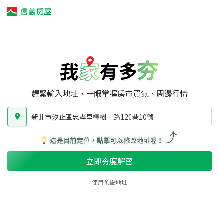
我家有多夯
我家有多夯
賣屋攻略
我家夯度
區域行情
新北市汐止區忠孝里樟樹一路120巷10號
房屋類型
總坪數
屋齡
趕緊輸入地址，一眼掌握房市買氣、周邊行情
新北市汐止區忠孝里樟樹一路120巷10號
立即夯度解密
使用預設地址