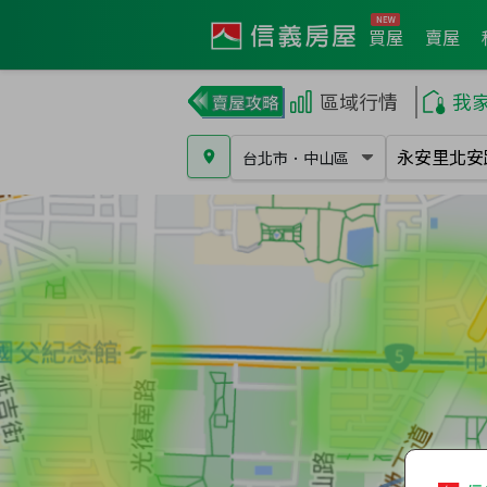
買屋
賣屋
區域行情
我
台北市
．
中山區