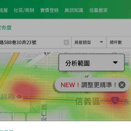
租屋
社區/商辦
實價登錄
房訊知識
信義居家
家夯度
房屋類型
總坪數