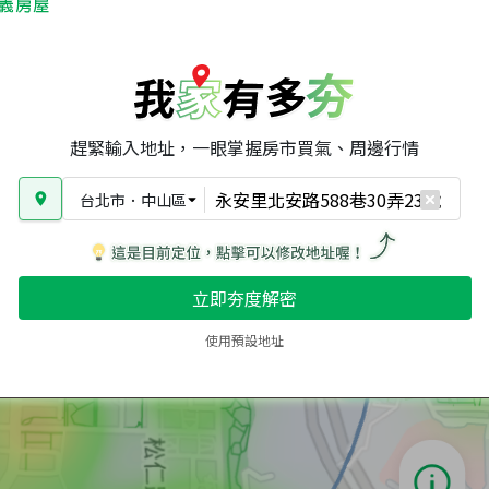
趕緊輸入地址，一眼掌握房市買氣、周邊行情
台北市
．
中山區
立即夯度解密
使用預設地址