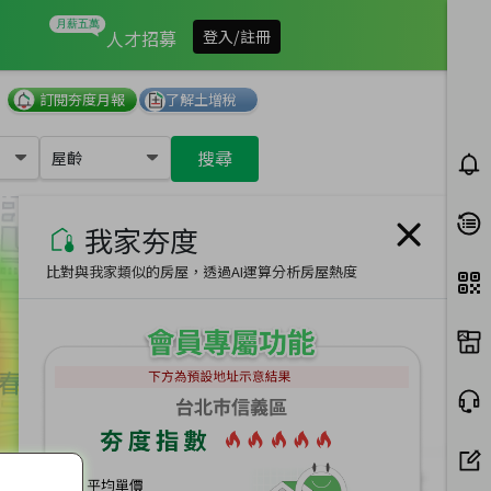
我家有多夯
人才招募
登入/註冊
訂閱夯度月報
了解土增稅
搜尋
屋齡
我家夯度
比對與我家類似的房屋，透過AI運算分析房屋熱度