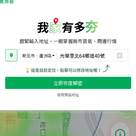
趕緊輸入地址，一眼掌握房市買氣、周邊行情
新北市
．
蘆洲區
立即夯度解密
使用預設地址