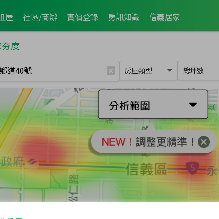
租屋
社區/商辦
實價登錄
房訊知識
信義居家
家夯度
房屋類型
總坪數