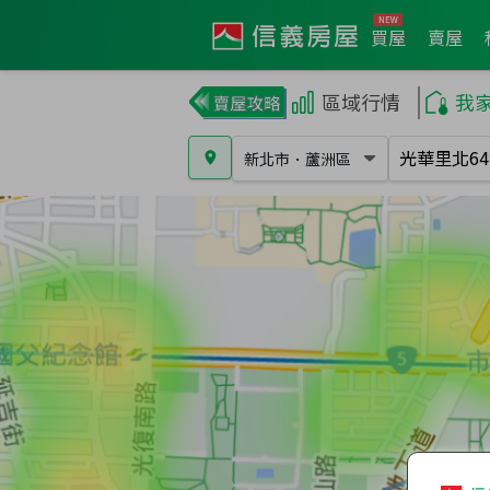
買屋
賣屋
區域行情
我
新北市
．
蘆洲區