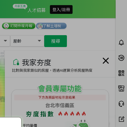
我家有多夯
人才招募
登入/註冊
訂閱夯度月報
了解土增稅
搜尋
屋齡
我家夯度
比對與我家類似的房屋，透過AI運算分析房屋熱度