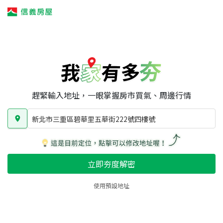
我家有多夯
我家有多夯
賣屋攻略
我家夯度
區域行情
新北市三重區碧華里五華街222號四樓號
房屋類型
總坪數
屋齡
趕緊輸入地址，一眼掌握房市買氣、周邊行情
新北市三重區碧華里五華街222號四樓號
立即夯度解密
使用預設地址