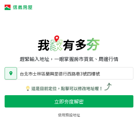
我家有多夯
我家有多夯
賣屋攻略
我家夯度
區域行情
台北市士林區蘭興里德行西路巷3號四樓號
房屋類型
總坪數
屋齡
趕緊輸入地址，一眼掌握房市買氣、周邊行情
台北市士林區蘭興里德行西路巷3號四樓號
立即夯度解密
使用預設地址