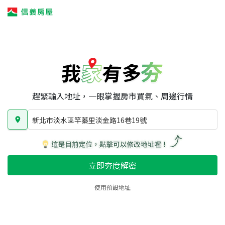
我家有多夯
我家有多夯
賣屋攻略
我家夯度
區域行情
新北市淡水區竿蓁里淡金路16巷19號
房屋類型
總坪數
屋齡
趕緊輸入地址，一眼掌握房市買氣、周邊行情
新北市淡水區竿蓁里淡金路16巷19號
立即夯度解密
使用預設地址