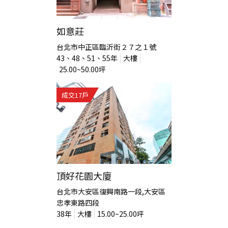
如意莊
台北市中正區臨沂街２７之１號
43、48、51、55
年
大樓
25.00~50.00
坪
成交
17
戶
頂好花園大廈
台北市大安區復興南路一段,大安區
忠孝東路四段
38
年
大樓
15.00~25.00
坪