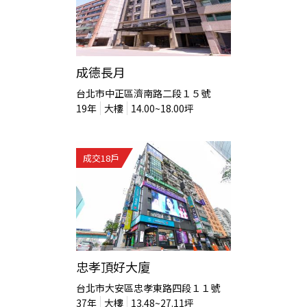
成德長月
台北市中正區濟南路二段１５號
19
年
大樓
14.00~18.00
坪
成交
18
戶
忠孝頂好大廈
台北市大安區忠孝東路四段１１號
37
年
大樓
13.48~27.11
坪