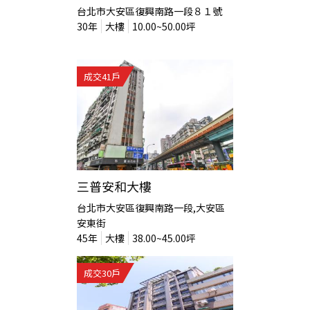
台北市大安區復興南路一段８１號
30
年
大樓
10.00~50.00
坪
成交
41
戶
三普安和大樓
台北市大安區復興南路一段,大安區
安東街
45
年
大樓
38.00~45.00
坪
成交
30
戶