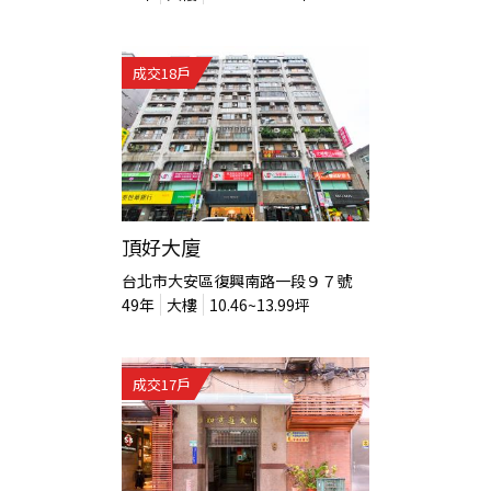
成交
18
戶
頂好大廈
台北市大安區復興南路一段９７號
49
年
大樓
10.46~13.99
坪
成交
17
戶