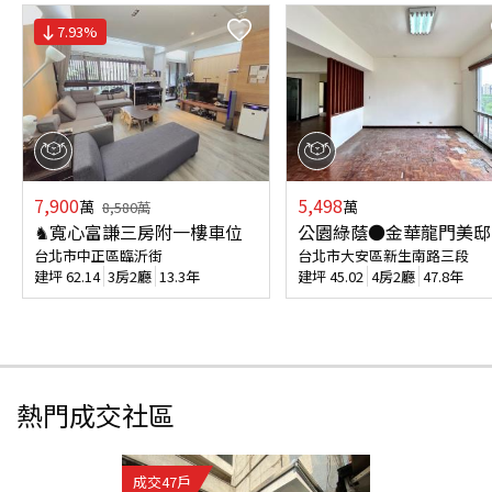
7.93
%
7,900
5,498
萬
萬
8,580
萬
♞寬心富謙三房附一樓車位
公園綠蔭●金華龍門美邸
台北市中正區臨沂街
台北市大安區新生南路三段
建坪
62.14
3房2廳
13.3年
建坪
45.02
4房2廳
47.8年
熱門成交社區
成交
47
戶