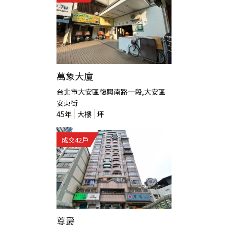
萬象大廈
台北市大安區復興南路一段,大安區
安東街
45
年
大樓
坪
成交
42
戶
尊爵