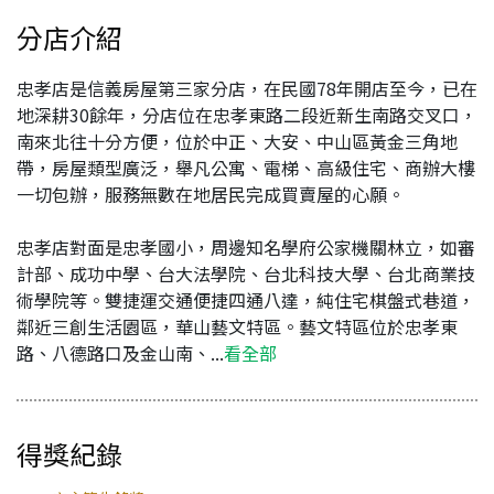
分店介紹
忠孝店是信義房屋第三家分店，在民國78年開店至今，已在
地深耕30餘年，分店位在忠孝東路二段近新生南路交叉口，
南來北往十分方便，位於中正、大安、中山區黃金三角地
帶，房屋類型廣泛，舉凡公寓、電梯、高級住宅、商辦大樓
一切包辦，服務無數在地居民完成買賣屋的心願。
忠孝店對面是忠孝國小，周邊知名學府公家機關林立，如審
計部、成功中學、台大法學院、台北科技大學、台北商業技
術學院等。雙捷運交通便捷四通八達，純住宅棋盤式巷道，
鄰近三創生活園區，華山藝文特區。藝文特區位於忠孝東
路、八德路口及金山南、...
看全部
得獎紀錄