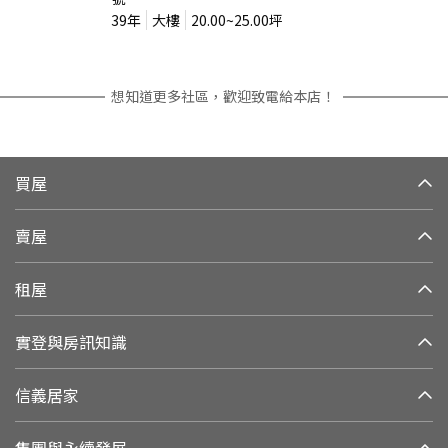
39
年
大樓
20.00~25.00
坪
想知道更多社區，歡迎致電給本店！
買屋
賣屋
租屋
實登與房訊知識
信義居家