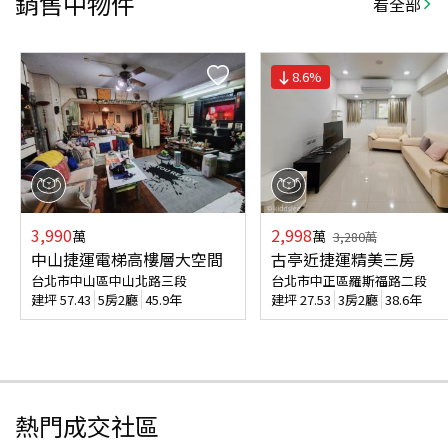
銷售中物件
看全部
8.6
%
3,990
2,998
萬
萬
3,280
萬
中山捷運電梯高樓層大空間
古亭近捷運精美三房
台北市中山區中山北路三段
台北市中正區羅斯福路二段
建坪
57.43
5房2廳
45.9年
建坪
27.53
3房2廳
38.6年
熱門成交社區