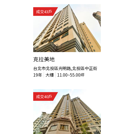
成交
43
戶
克拉美地
台北市北投區光明路,北投區中正街
19
年
大樓
11.00~55.00
坪
成交
40
戶