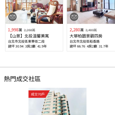
1,998
2,280
萬
萬
2,268
萬
2,480
萬
【山景】北投溫馨美寓
大華柏園景觀四房
台北市北投區東華街二段
台北市北投區稻香路
建坪
30.94
3房2廳
41.9年
建坪
66.76
4房2廳
31.7年
熱門成交社區
成交
70
戶