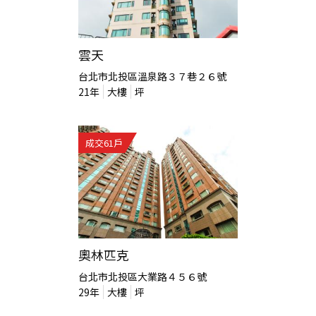
雲天
台北市北投區溫泉路３７巷２６號
21
年
大樓
坪
成交
61
戶
奧林匹克
台北市北投區大業路４５６號
29
年
大樓
坪