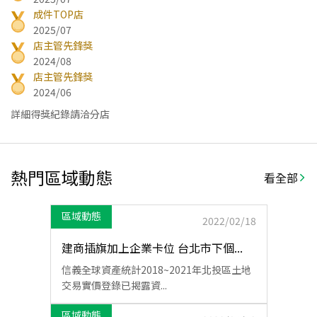
成件TOP店
2025/07
店主管先鋒獎
2024/08
店主管先鋒獎
2024/06
詳細得獎紀錄請洽分店
熱門區域動態
看全部
區域動態
2022/02/18
建商插旗加上企業卡位 台北市下個...
信義全球資產統計2018~2021年北投區土地
交易實價登錄已揭露資...
區域動態