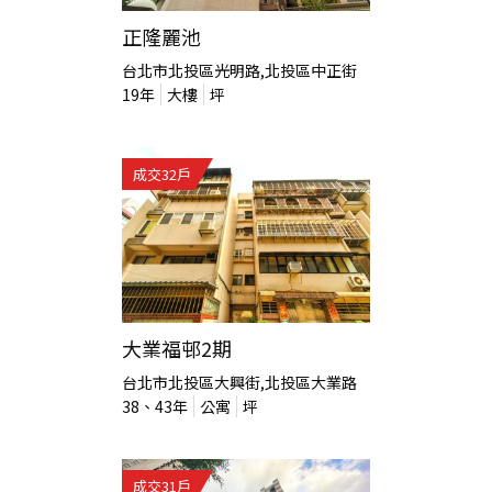
正隆麗池
台北市北投區光明路,北投區中正街
19
年
大樓
坪
成交
32
戶
大業福邨2期
台北市北投區大興街,北投區大業路
38、43
年
公寓
坪
成交
31
戶