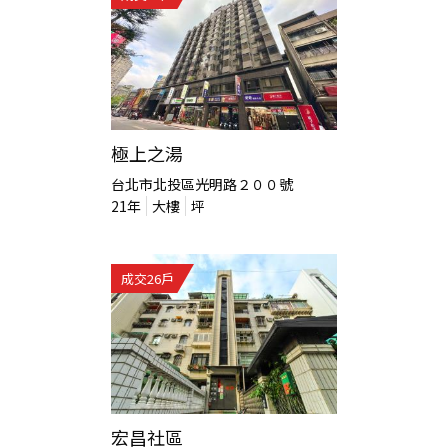
極上之湯
台北市北投區光明路２００號
21
年
大樓
坪
成交
26
戶
宏昌社區