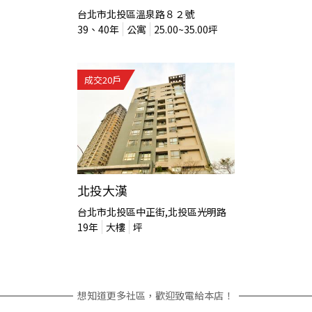
台北市北投區溫泉路８２號
39、40
年
公寓
25.00~35.00
坪
成交
20
戶
北投大漢
台北市北投區中正街,北投區光明路
19
年
大樓
坪
想知道更多社區，歡迎致電給本店！