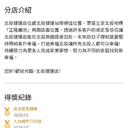
分店介紹
北投捷運店位處北投捷運站旁絕佳位置，更是立足北投地標
『正隆麗池』角間店面位置，透過許多客戶的肯定及信任讓
北投捷運店能在北投商圈逐漸茁壯，未來的日子裡就是要堅
持帶給客戶幸福，打造幸福北投讓所有北投人都可以幸福!
持續努力為更多人完成家業夢想，努力為不同的家庭找到新
幸福。
您好!歡迎光臨~北投捷運店!
得獎紀錄
店主管先鋒獎
2026/01
人均成件TOP店
2025/07