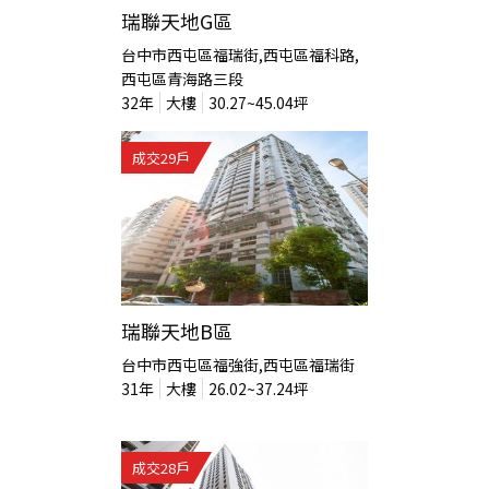
瑞聯天地G區
台中市西屯區福瑞街,西屯區福科路,
西屯區青海路三段
32
年
大樓
30.27~45.04
坪
成交
29
戶
瑞聯天地B區
台中市西屯區福強街,西屯區福瑞街
31
年
大樓
26.02~37.24
坪
成交
28
戶