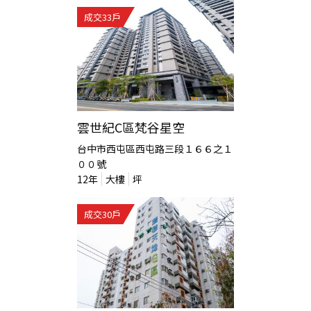
成交
33
戶
雲世紀C區梵谷星空
台中市西屯區西屯路三段１６６之１
００號
12
年
大樓
坪
成交
30
戶