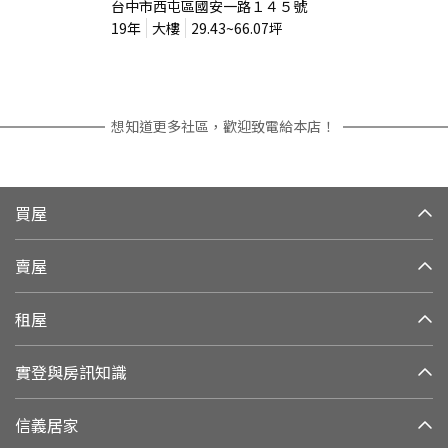
台中市西屯區國安一路１４５號
19
年
大樓
29.43~66.07
坪
想知道更多社區，歡迎致電給本店！
買屋
賣屋
租屋
實登與房訊知識
信義居家