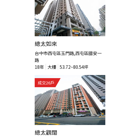
總太如來
台中市西屯區玉門路,西屯區國安一
路
18
年
大樓
53.72~80.54
坪
成交
26
戶
總太觀闊