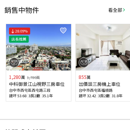
銷售中物件
看全部
28.09
%
店長推薦
1,280
855
萬
萬
1,780
萬
中科御景江山視野三房車位
出價談三房機上車位
台中市西屯區西屯路三段
台中市西屯區福順路
建坪
53.68
3房2廳
35.1年
建坪
32.42
3房2廳
31.8年