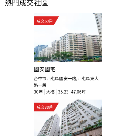
熱門成交社區
成交
69
戶
國安國宅
台中市西屯區國安一路,西屯區東大
路一段
30
年
大樓
35.23~47.06
坪
成交
39
戶