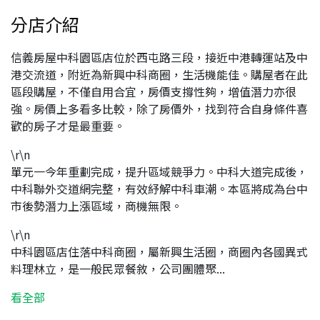
分店介紹
信義房屋中科園區店位於西屯路三段，接近中港轉運站及中
港交流道，附近為新興中科商圈，生活機能佳。購屋者在此
區段購屋，不僅自用合宜，房價支撐性夠，增值潛力亦很
強。房價上多看多比較，除了房價外，找到符合自身條件喜
歡的房子才是最重要。
\r\n
單元一今年重劃完成，提升區域競爭力。中科大道完成後，
中科聯外交道網完整，有效紓解中科車潮。本區將成為台中
市後勢潛力上漲區域，商機無限。
\r\n
中科園區店住落中科商圈，屬新興生活圈，商圈內各國異式
料理林立，是一般民眾餐敘，公司團體聚...
看全部