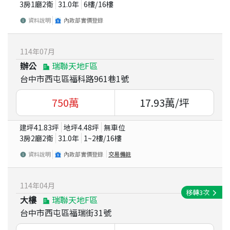
3房1廳2衛
31.0
年
6
樓/
16
樓
資料說明
內政部實價登錄
114
年
07
月
辦公
瑞聯天地F區
台中市西屯區福科路961巷1號
750
萬
17.93
萬/坪
建坪
41.83
坪
地坪
4.48
坪
無車位
3房2廳2衛
31.0
年
1~2
樓/
16
樓
資料說明
內政部實價登錄
交易備註
114
年
04
月
移轉
3
次
大樓
瑞聯天地F區
台中市西屯區福瑞街31號