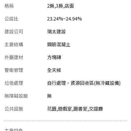
格局
2房,3房,店面
公設比
23.24%~24.94%
建設公司
瑞太建設
主要結構
鋼筋混凝土
外牆建材
方塊磚
警衛管理
全天候
垃圾處理
自行處理，資源回收區(無冷藏設備)
無障礙設施
無
公共設施
花園,遊戲室,圖書室,交誼廳
主要特色