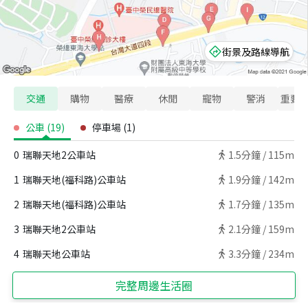
街景及路線導航
交通
購物
醫療
休閒
寵物
警消
重要
公車
(
19
)
停車場
(
1
)
0
瑞聯天地2公車站
1.5
分鐘 /
115m
1
瑞聯天地(福科路)公車站
1.9
分鐘 /
142m
2
瑞聯天地(福科路)公車站
1.7
分鐘 /
135m
3
瑞聯天地2公車站
2.1
分鐘 /
159m
4
瑞聯天地公車站
3.3
分鐘 /
234m
完整周邊生活圈