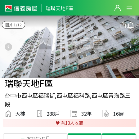
瑞聯天地F區
圖片 1/12
瑞聯天地F區
台中市西屯區福瑞街,西屯區福科路,西屯區青海路三
段
大樓
288戶
32
年
16層
♥️ 有
13
人收藏
2025年/12月