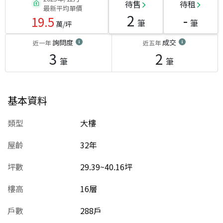
待售
待租
最新平均單價
2
-
19.5
筆
筆
萬/坪
詢問度
成交
近一年
近五年
3
2
筆
筆
基本資料
類型
大樓
屋齡
32
年
坪數
29.39~40.16坪
樓高
16層
戶數
288戶