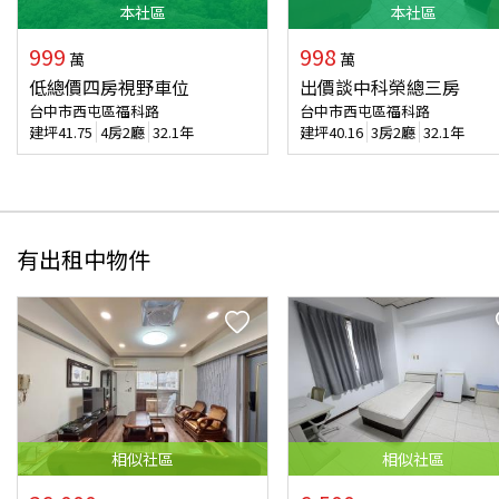
本
社區
本
社區
999
998
萬
萬
低總價四房視野車位
出價談中科榮總三房
台中市西屯區福科路
台中市西屯區福科路
建坪
41.75
4房2廳
32.1年
建坪
40.16
3房2廳
32.1年
有出租中物件
相似
社區
相似
社區