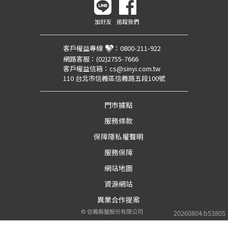
加好友
追蹤我們
客戶權益專線
：
0800-211-922
網路客服：
(02)2755-7666
客戶權益信箱：
cs@sinyi.com.tw
110 台北市信義區信義路五段100號
門市據點
服務條款
保障隱私權聲明
服務保障
網站地圖
資源網站
異業合作提案
©
信義房屋股份有限公司
20260804.b53805