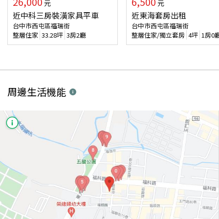
26,000
6,500
元
元
近中科三房裝潢家具平車
近東海套房出租
台中市西屯區福瑞街
台中市西屯區福瑞街
整層住家
33.28
坪
3房2廳
整層住家/獨立套房
4
坪
1房0
周邊生活機能