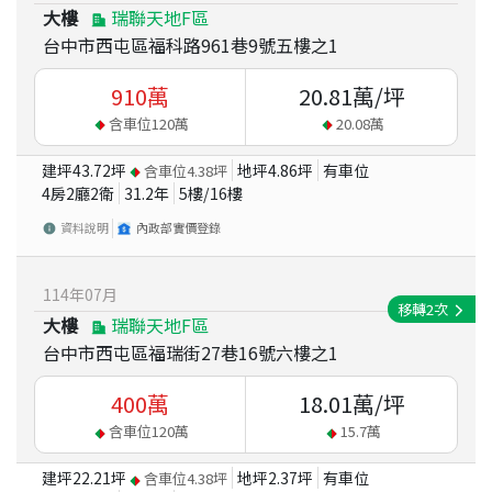
大樓
瑞聯天地F區
台中市西屯區福科路961巷9號五樓之1
910
萬
20.81
萬/坪
含車位
120
萬
20.08
萬
建坪
43.72
坪
地坪
4.86
坪
有車位
含車位
4.38
坪
4房2廳2衛
31.2
年
5
樓/
16
樓
資料說明
內政部實價登錄
114
年
07
月
移轉
2
次
大樓
瑞聯天地F區
台中市西屯區福瑞街27巷16號六樓之1
400
萬
18.01
萬/坪
含車位
120
萬
15.7
萬
建坪
22.21
坪
地坪
2.37
坪
有車位
含車位
4.38
坪