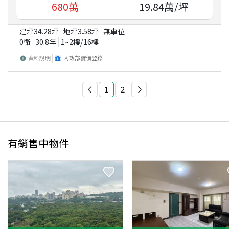
680
萬
19.84
萬/坪
建坪
34.28
坪
地坪
3.58
坪
無車位
0衛
30.8
年
1~2
樓/
16
樓
資料說明
內政部實價登錄
1
2
有銷售中物件