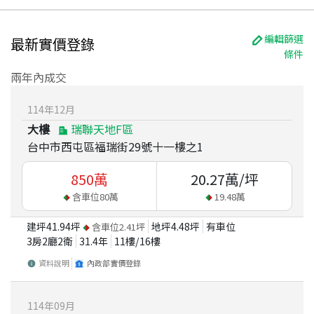
編輯篩選
最新實價登錄
條件
兩年內成交
114
年
12
月
大樓
瑞聯天地F區
台中市西屯區福瑞街29號十一樓之1
850
萬
20.27
萬/坪
含車位
80
萬
19.48
萬
建坪
41.94
坪
地坪
4.48
坪
有車位
含車位
2.41
坪
3房2廳2衛
31.4
年
11
樓/
16
樓
資料說明
內政部實價登錄
114
年
09
月