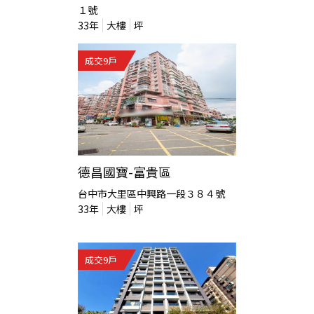
１號
33
年
大樓
坪
成交
9
戶
德昌國寶-富貴區
台中市大里區中興路一段３８４號
33
年
大樓
坪
成交
9
戶