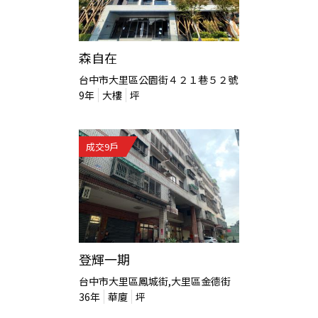
森自在
台中市大里區公園街４２１巷５２號
9
年
大樓
坪
成交
9
戶
登輝一期
台中市大里區鳳城街,大里區金德街
36
年
華廈
坪