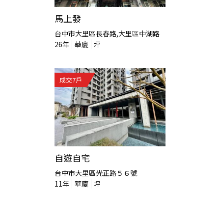
馬上發
台中市大里區長春路,大里區中湖路
26
年
華廈
坪
成交
7
戶
自遊自宅
台中市大里區光正路５６號
11
年
華廈
坪