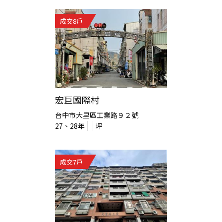
成交
8
戶
宏巨國際村
台中市大里區工業路９２號
27、28
年
坪
成交
7
戶