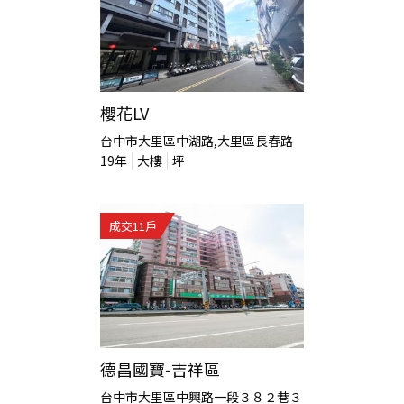
櫻花LV
台中市大里區中湖路,大里區長春路
19
年
大樓
坪
成交
11
戶
德昌國寶-吉祥區
台中市大里區中興路一段３８２巷３