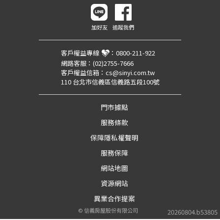
加好友
追蹤我們
客戶權益專線
：
0800-211-922
網路客服：
(02)2755-7666
客戶權益信箱：
cs@sinyi.com.tw
110 台北市信義區信義路五段100號
門市據點
服務條款
保障隱私權聲明
服務保障
網站地圖
資源網站
異業合作提案
©
信義房屋股份有限公司
20260804.b53805