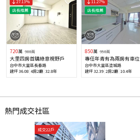
27.13
%
11.27
%
店長推薦
店長推薦
720
850
萬
萬
988
萬
958
萬
大里四房首購綠意視野戶
專任年青有為兩房有車位
台中市大里區長春路
台中市大里區塗城路
建坪
36.08
4房2廳
32.8年
建坪
32.39
2房2廳
10.4年
熱門成交社區
成交
22
戶