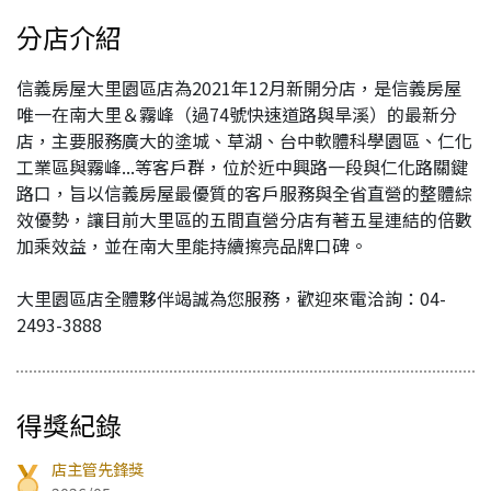
分店介紹
信義房屋大里園區店為2021年12月新開分店，是信義房屋
唯一在南大里＆霧峰（過74號快速道路與旱溪）的最新分
店，主要服務廣大的塗城、草湖、台中軟體科學園區、仁化
工業區與霧峰...等客戶群，位於近中興路一段與仁化路關鍵
路口，旨以信義房屋最優質的客戶服務與全省直營的整體綜
效優勢，讓目前大里區的五間直營分店有著五星連結的倍數
加乘效益，並在南大里能持續擦亮品牌口碑。
大里園區店全體夥伴竭誠為您服務，歡迎來電洽詢：04-
2493-3888
得獎紀錄
店主管先鋒獎