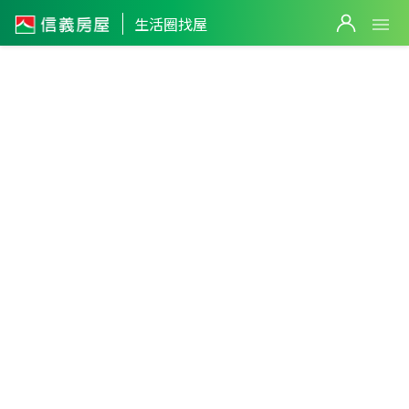
生活圈找屋
彰化縣
・
芬園鄉
芬園生活圈
篩選
返回生活圈