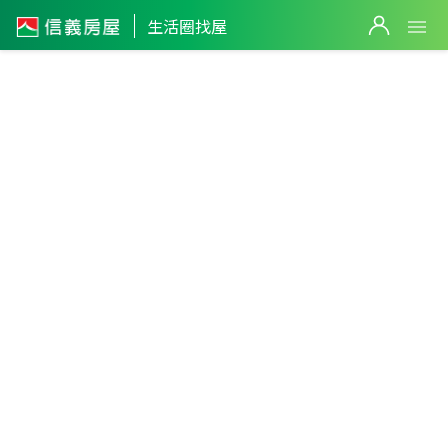
生活圈找屋
花壇車站
生活圈
2
彰化縣
・
花壇鄉
不限生活圈
件