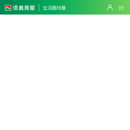
生活圈找屋
義竹生活
圈
0
嘉義縣
・
義竹鄉
不限生活圈
件