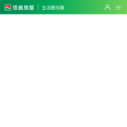
生活圈找屋
布袋生活
圈
0
嘉義縣
・
布袋鎮
不限生活圈
件