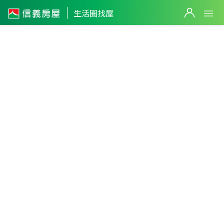
生活圈找屋
3,180
萬
新竹縣
・
新埔鎮
自強重劃區
篩選
2,980
萬
返回生活圈