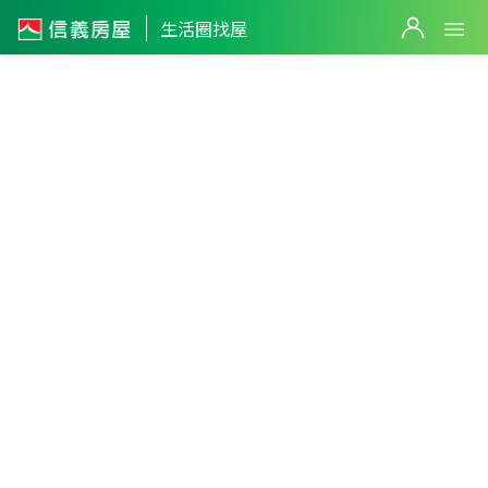
生活圈找屋
花蓮縣
・
吉安鄉
太昌生活圈
篩選
返回生活圈