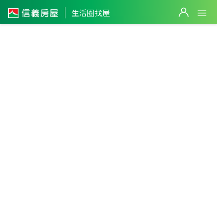
1,158
萬
生活圈找屋
2
筆
20
萬
高雄市
・
左營區
巨蛋生活圈
篩選
1,250
萬
2,600
萬
返回生活圈
2,
巨蛋站
3
筆
1,388
萬
8
筆
8
筆
2,465
萬
798
萬
1,8