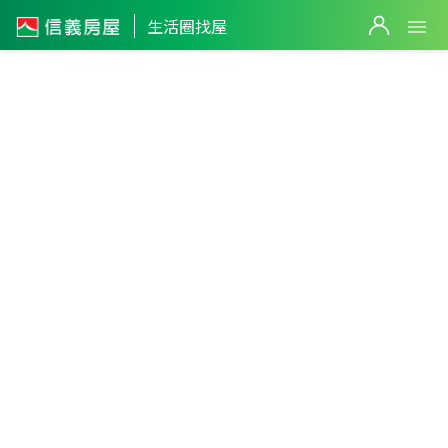
生活圈找屋
路竹生活
圈
3
高雄市
・
路竹區
不限生活圈
件