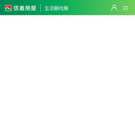
生活圈找屋
苗栗縣
・
後龍鎮
後龍市區生活圈
篩選
返回生活圈