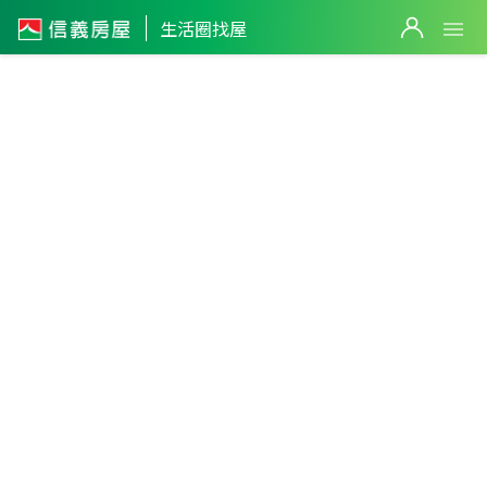
生活圈找屋
新北市
・
板橋區
浮洲生活圈
篩選
298
萬
998
萬
返回生活圈
2
筆
1,360
萬
2
筆
1,298
萬
1,080
萬
2,398
萬
5
筆
4,500
萬