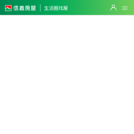
生活圈找屋
新北市
・
貢寮區
貢寮生活圈
篩選
返回生活圈