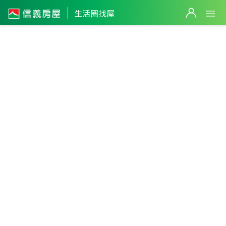
2,980
萬
生活圈找屋
1,980
萬
新北市
・
新店區
新和生活圈
篩選
新和國小站
返回生活圈
2,180
萬