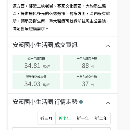
況
新北市三峽區永安街
房
源方面，鄰近三峽老街、客家文化園區、大豹溪生態
建坪
25.5
2房1廳
0.9年
新北市三峽區中華路
區，提供居民多元的休憩選擇。醫療方面，區內設有診
建坪
23.67
3房2廳
0.7年
符
所、藥局及衛生所，重大醫療可就近前往恩主公醫院，
合
滿足醫療照護需求。
此
6.12
%
8.11
%
篩
選
安溪國小生活圈
成交資訊
條
件
的
近一年成交價
一年內成交件數
34.81
88
生
萬/坪
件
活
圈
近半年內成交價
半年內成交件數
1,350
1,360
萬
萬
有：
1,438
萬
1,480
萬
34.03
37
萬/坪
件
三峽精華地段＊成家三房
祖師天廈三房幸福美宅
新北市三峽區光明路
新北市三峽區中華路
建坪
36.91
3房2廳
33.0年
建坪
35.62
3房2廳
30.5年
安溪國小生活圈
行情走勢
9.1
%
近三月
近半年
近一年
近二年
區