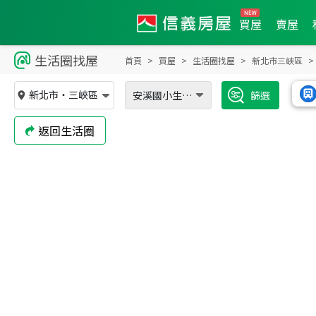
買屋
賣屋
生活圈找屋
首頁
買屋
生活圈找屋
新北市三峽區
新北市
・
三峽區
安溪國小生活圈
篩選
返回生活圈