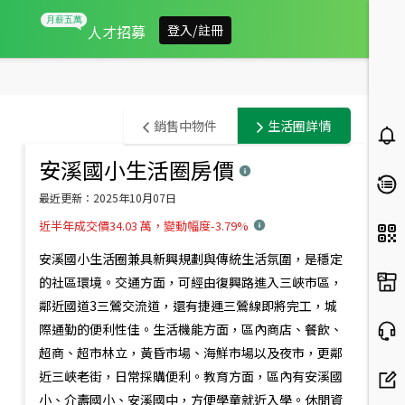
人才招募
登入/註冊
新
銷售中物件
生活圈詳情
北
安溪國小生活圈
房價
此範圍內有
31
筆銷售中物件
市
預設排序
最近更新：
2025年10月07日
三
近半年成交價34.03 萬，變動幅度-3.79%
11.88
%
峽
安溪國小生活圈兼具新興規劃與傳統生活氛圍，是穩定
區
的社區環境。交通方面，可經由復興路進入三峽市區，
鄰近國道3三鶯交流道，還有捷運三鶯線即將完工，城
房
際通勤的便利性佳。生活機能方面，區內商店、餐飲、
市
超商、超市林立，黃昏市場、海鮮市場以及夜市，更鄰
概
近三峽老街，日常採購便利。教育方面，區內有安溪國
1,250
1,320
萬
萬
1,498
萬
小、介壽國小、安溪國中，方便學童就近入學。休閒資
永安街低總全新兩房
新成屋｜園中心｜邊間三