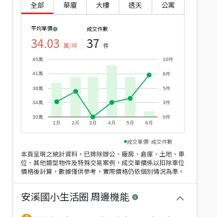
全部
華廈
大樓
透天
公寓
平均單價
成交件數
34.03
37
萬/坪
件
1,488
1,398
萬
萬
1,538
萬
三面採光電梯三房車位
溫馨高樓邊間明亮三房
45萬
10件
新北市三峽區介壽路一段
新北市三峽區中華路
41萬
8件
建坪
38.95
3房2廳
30.7年
建坪
33.88
3房2廳
30.5年
38萬
5件
近
價
34萬
3件
4.83
%
30萬
0件
1月
2月
3月
4月
5月
6月
成交單價
成交件數
本頁呈現之統計資料，已排除辦公、廠房、倉庫、土地、車
位、其他類型物件及特殊交易案例，成交單價係以扣除車位
價格後計算，數據僅供參考，實際價格仍依個別情況為準。
1,380
1,188
萬
萬
1,450
萬
大同溫馨三房車位
長泰街春芽華廈三房
安溪國小生活圈
周邊機能
新北市三峽區大同路
新北市三峽區長泰街
建坪
38.54
3房2廳
31.3年
建坪
37.77
3房2廳
31.3年