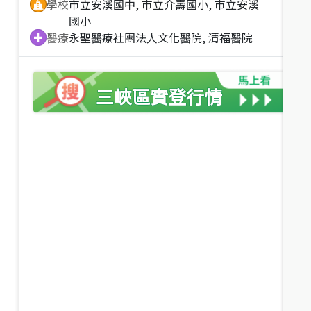
學校
市立安溪國中, 市立介壽國小, 市立安溪
國小
11.85
%
醫療
永聖醫療社團法人文化醫院, 清福醫院
三峽區
實登行情
1,488
1,328
萬
萬
1,688
萬
中華路首選三房＋車位
立信溫馨二房車位
新北市三峽區中華路
新北市三峽區愛國路
建坪
50.78
3房2廳
31.1年
建坪
29.09
2房1廳
5.1年
12.42
%
近
價