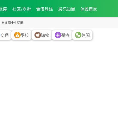
1,328
萬
5
筆
租屋
社區/商辦
實價登錄
房訊知識
信義居家
1,195
萬
安溪國小生活圈
8
筆
交通
學校
購物
醫療
休閒
988
萬
2
筆
1,500
萬
2
筆
1,188
萬
1,488
萬
2
筆
2,088
萬
2,388
萬
470
萬