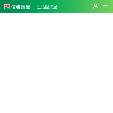
生活圈找屋
鶯歌老街
生活圈
27
新北市
・
鶯歌區
不限生活圈
件
尖山生活
圈
10
件