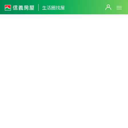
生活圈找屋
2
筆
4
筆
新北市
・
三重區
二重生活圈
篩選
1,498
萬
返回生活圈
2,970
萬
1,598
萬
2,150
萬