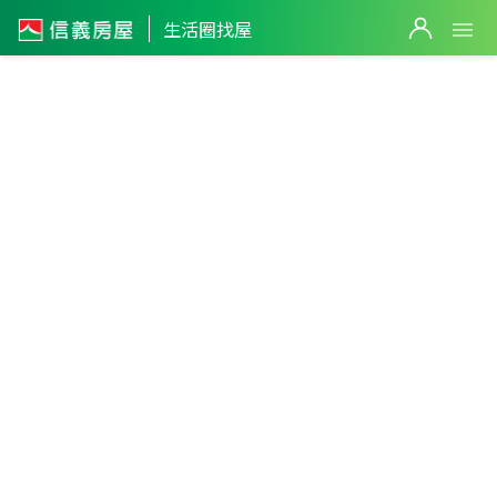
2,800
萬
6,860
萬
3
筆
生活圈找屋
3
筆
4
筆
新北市
・
淡水區
淡水市區生活圈
篩選
628
萬
818
萬
返回生活圈
668
萬
1,088
萬
4
筆
2,400
萬
2
筆
2
筆
3
筆
1,700
萬
1,888
萬
0
萬
4,680
萬
2
筆
2
筆
5
筆
2
筆
1,250
萬
淡水站